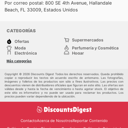
Por correo postal: 800 SE 4th Avenue, Hallandale
Beach, FL 33009, Estados Unidos
CATEGORÍAS
Supermercados
Ofertas
Moda
Perfumería y Cosmética
Electrónica
Hogar
Deporte
Bricolaje y jardinería
Más categorías
Juguetes y bebés
Otros
Mascotas
Auto y Moto
Copyright © 2026 Discounts Digest Todos los derechos reservados. Queda prohibido
copiar o reproducir los textos sin acuerdo escrito de antemano. Las fotografías,
imágenes y folletos de los productos son sólo a fines ilustrativos. Las precios con
descuentos vienen de distribuidores oficiales que figuran en este sitio. Las ofertas son
válidas desde y hasta la fecha de vencimiento o hasta agotar stock. El objetivo de
este sitio es informativo y no puede ser usado para reclamar los productos. Los
precios pueden variar dependiendo de la ubicación.
Contacto
Acerca de Nosotros
Reportar Contenido