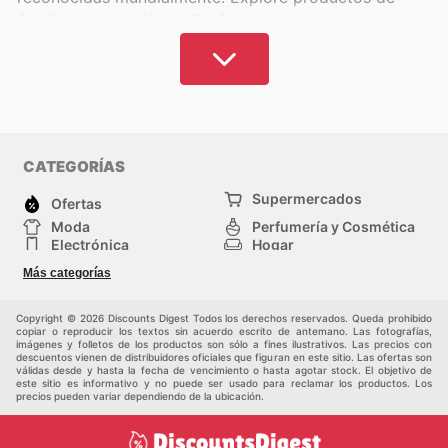
Catálogos Mary Kay
y
Catálogos Avon
, entre otros.
Hemos reunido las marcas y tiendas más populares
de España para que revise las promociones actuales
disponibles en su zona y online. Aproveche
descuentos exclusivos para adquirir productos
premium a precios competitivos.
CATEGORÍAS
Mejore su cuidado personal y apariencia con las
Supermercados
Ofertas
promociones de
Descuentos Digest
. Encuentre
Moda
Perfumería y Cosmética
productos de alta calidad y obtenga sus artículos
Electrónica
Hogar
Deporte
Bricolaje y jardinería
deseados asequiblemente. Consiéntase con los
Más categorías
Juguetes y bebés
Otros
ahorros compilados en nuestros folletos. Experimente
Mascotas
Auto y Moto
con nuevas marcas optimizando su presupuesto.
Copyright © 2026 Discounts Digest Todos los derechos reservados. Queda prohibido
copiar o reproducir los textos sin acuerdo escrito de antemano. Las fotografías,
imágenes y folletos de los productos son sólo a fines ilustrativos. Las precios con
Encuentre cremas, labiales, sombras de ojos,
descuentos vienen de distribuidores oficiales que figuran en este sitio. Las ofertas son
válidas desde y hasta la fecha de vencimiento o hasta agotar stock. El objetivo de
perfumes, jabones, vitaminas, suplementos
este sitio es informativo y no puede ser usado para reclamar los productos. Los
nutricionales y más, con descuentos en una tienda
precios pueden variar dependiendo de la ubicación.
cercana. Obtenga los artículos que necesita para lucir
y sentirse lo mejor posible, sabiendo que ahorra en