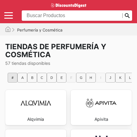
Perfumería y Cosmética
TIENDAS DE PERFUMERÍA Y
COSMÉTICA
57 tiendas disponibles
#
A
B
C
D
E
F
G
H
I
J
K
L
Alqvimia
Apivita