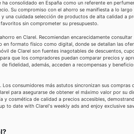
se ha consolidado en España como un referente en perfumer
ecio. Su compromiso con el ahorro se manifiesta a lo largo
y una cuidada selección de productos de alta calidad a pr
s favoritos sin comprometer su presupuesto.
l ahorro en Clarel. Recomiendan encarecidamente consultar 
 en formato físico como digital, donde se detallan las ofer
óvil de Clarel son fuentes inagotables de descuentos, cupo
 para que los compradores puedan comparar precios y apr
 de fidelidad, además, acceden a recompensas y beneficios
ón. Los consumidores más astutos sincronizan sus compras 
rel para asegurarse de obtener el máximo valor por su din
ía y cosmética de calidad a precios accesibles, demostran
 up to date with Clarel's weekly ads and enjoy exclusive sa
l?