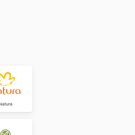
website
Natura