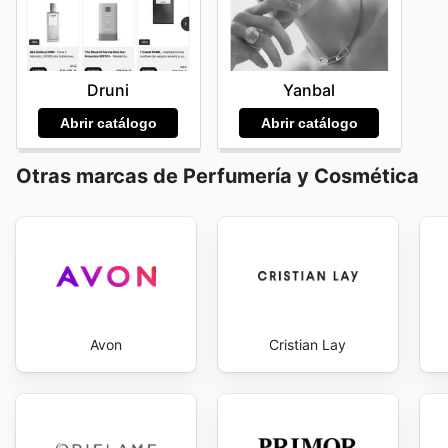
posible, reforzando la idea de que el buen cuidado per
today to explore the best deals and start saving now.
Druni
Yanbal
Abrir catálogo
Abrir catálogo
Otras marcas de Perfumería y Cosmética
Avon
Cristian Lay