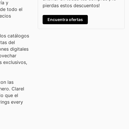
ía y
pierdas estos descuentos!
 de todo el
ecios
Encuentra ofertas
los catálogos
tas del
nes digitales
ovechar
 exclusivos,
con las
ero. Clarel
do que el
vings every