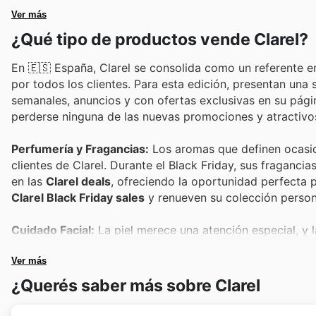
Ver más
¿Qué tipo de productos vende Clarel?
En 🇪🇸 España, Clarel se consolida como un referente en
por todos los clientes. Para esta edición, presentan una
semanales, anuncios y con ofertas exclusivas en su pági
perderse ninguna de las nuevas promociones y atractivo
Perfumería y Fragancias:
Los aromas que definen ocasion
clientes de Clarel. Durante el Black Friday, sus fraganc
en las
Clarel deals
, ofreciendo la oportunidad perfecta 
Clarel Black Friday sales
y renueven su colección persona
Cuidado Facial:
La piel merece una atención especial, y 
cremas hidratantes hasta tratamientos antiedad, estos
Black Friday. Consulten los
Ver más
Clarel weekly ads
para ver q
¿Querés saber más sobre Clarel
Maquillaje y Cosméticos:
El universo del maquillaje es o
maquillaje, tanto para uso diario como para ocasiones f