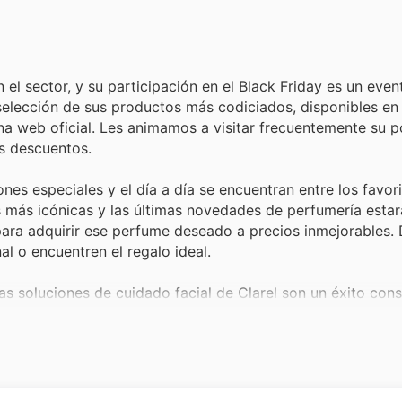
 el sector, y su participación en el Black Friday es un eve
 selección de sus productos más codiciados, disponibles en
na web oficial. Les animamos a visitar frecuentemente su p
s descuentos.
es especiales y el día a día se encuentran entre los favori
ias más icónicas y las últimas novedades de perfumería esta
para adquirir ese perfume deseado a precios inmejorables.
l o encuentren el regalo ideal.
las soluciones de cuidado facial de Clarel son un éxito con
 productos son muy demandados, especialmente con las
Cla
ué rutinas de belleza se verán beneficiadas con grandes d
tro de los grandes protagonistas en Clarel. Sus coleccione
estivas, gozan de una popularidad excepcional. Las
Clarel 