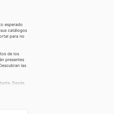
nto esperado
 sus catálogos
ortal para no
tos de los
rán presentes
 Descubran las
stante. Desde
rel offers
del
escuentos.
s de
Black Friday