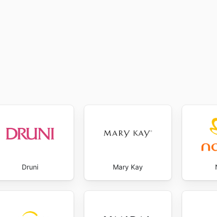
sonal y del hogar está al alcance de todos. Visit Clarel's 
Druni
Mary Kay