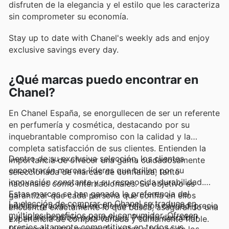
disfruten de la elegancia y el estilo que les caracteriza
sin comprometer su economía.
Stay up to date with Chanel's weekly ads and enjoy
exclusive savings every day.
¿Qué marcas puedo encontrar en
Chanel?
En Chanel España, se enorgullecen de ser un referente
en perfumería y cosmética, destacando por su
inquebrantable compromiso con la calidad y la
completa satisfacción de sus clientes. Entienden la
Dentro de su exclusiva selección, los clientes
importancia de ofrecer una gama cuidadosamente
encontrarán marcas líderes que brillan por su
seleccionada de marcas de confianza, tanto
innovación constante y su reconocida durabilidad.
nacionales como internacionales. Su objetivo es
Estas marcas se han ganado la preferencia del
garantizar que cada persona que confía en ellos
La elección de comprar en Chanel se traduce en
público gracias a su excelente relación calidad-precio
encuentre exactamente lo que busca, asegurando una
múltiples beneficios para el consumidor. Ofrecen
y a su indiscutible popularidad. Podrán descubrir
experiencia de compra variada y sumamente fiable.
precios altamente competitivos en todos sus
fácilmente estas marcas favoritas a través de los