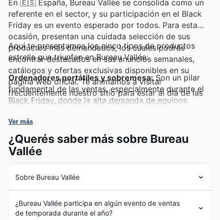
En 🇪🇸 España, Bureau Vallée se consolida como un
referente en el sector, y su participación en el Black
Friday es un evento esperado por todos. Para esta
ocasión, presentan una cuidada selección de sus
Aquí te presentamos los cinco tipos de productos
productos más demandados, los cuales podrás
estrella que triunfan en Bureau Vallée:
encontrar destacados en sus anuncios semanales,
catálogos y ofertas exclusivas disponibles en su
Ordenadores portátiles y sobremesa:
Son un pilar
página web oficial. Te animamos a visitar
fundamental de las ventas, especialmente durante el
frecuentemente nuestro sitio para estar al día de las
Black Friday, donde la alta demanda de equipos
últimas promociones y no perderte ninguna
renovados y potentes se refleja en los catálogos de
oportunidad de ahorro.
Bureau Vallée. Los clientes buscan activamente estas
Ver más
ofertas para equipar sus hogares y oficinas,
¿Querés saber más sobre Bureau
encontrando modelos versátiles y con precios
Vallée
excepcionales en las últimas promociones.
Impresoras y multifuncionales:
La necesidad de
Sobre Bureau Vallée
imprimir documentos, tanto en entornos domésticos
Bureau Vallée llegó a España en 2008, marcando el
como profesionales, convierte a estas máquinas en un
¿Bureau Vallée participa en algún evento de ventas
inicio de una trayectoria de crecimiento y consolidación
éxito constante. Durante el Black Friday, los anuncios
de temporada durante el año?
en el mercado. Desde su fundación, su objetivo ha sido