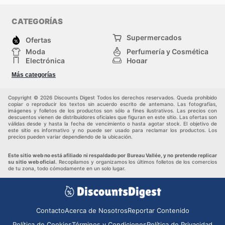
Vallée's website today to explore the best deals and
start saving now.
CATEGORÍAS
Supermercados
Ofertas
Moda
Perfumería y Cosmética
Electrónica
Hogar
Deporte
Bricolaje y jardinería
Más categorías
Juguetes y bebés
Otros
Mascotas
Auto y Moto
Copyright © 2026 Discounts Digest Todos los derechos reservados. Queda prohibido
copiar o reproducir los textos sin acuerdo escrito de antemano. Las fotografías,
imágenes y folletos de los productos son sólo a fines ilustrativos. Las precios con
descuentos vienen de distribuidores oficiales que figuran en este sitio. Las ofertas son
válidas desde y hasta la fecha de vencimiento o hasta agotar stock. El objetivo de
este sitio es informativo y no puede ser usado para reclamar los productos. Los
precios pueden variar dependiendo de la ubicación.
Este sitio web no está afiliado ni respaldado por Bureau Vallée, y no pretende replicar
su sitio web oficial.
Recopilamos y organizamos los últimos folletos de los comercios
de tu zona, todo cómodamente en un solo lugar.
Contacto
Acerca de Nosotros
Reportar Contenido
Política de Cookies
Términos y Condiciones
Política de Privacidad