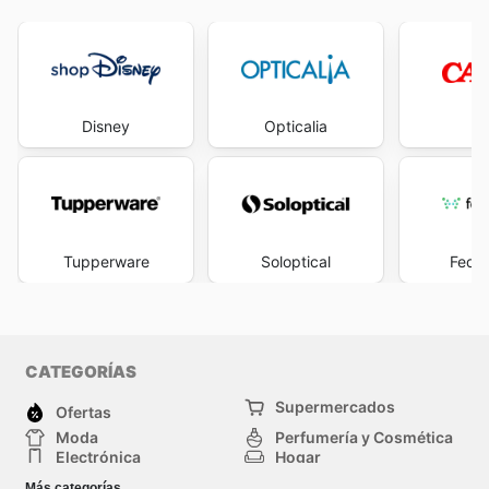
Disney
Opticalia
C
Tupperware
Soloptical
Feder
CATEGORÍAS
Supermercados
Ofertas
Moda
Perfumería y Cosmética
Electrónica
Hogar
Deporte
Bricolaje y jardinería
Más categorías