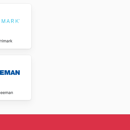
Primark
Zeeman