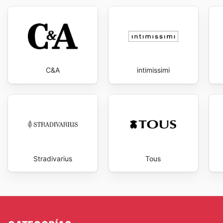
C&A
intimissimi
Stradivarius
Tous