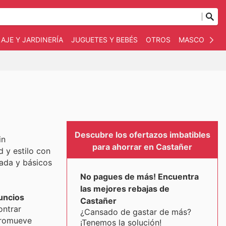
AJE Y JARDINERÍA
JUGUETES Y BEBÉS
OTROS
MASCOTAS
Descubre los ofertazos imbatibles
in
para ahorrar en Castañer
 y estilo con
ada y básicos
No pagues de más! Encuentra
las mejores rebajas de
uncios
Castañer
ontrar
¿Cansado de gastar de más?
promueve
¡Tenemos la solución!