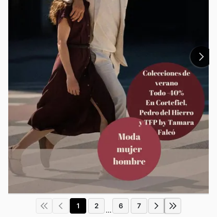
1
2
6
7
...