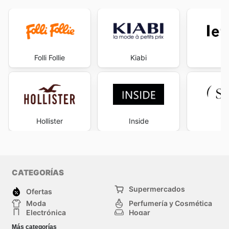
Folli Follie
Kiabi
Le
Hollister
Inside
S
CATEGORÍAS
Supermercados
Ofertas
Moda
Perfumería y Cosmética
Electrónica
Hogar
Deporte
Bricolaje y jardinería
Más categorías