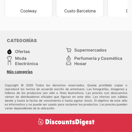
Coolway
Custo Barcelona
Do
CATEGORÍAS
Supermercados
Ofertas
Moda
Perfumería y Cosmética
Electrónica
Hogar
Deporte
Bricolaje y jardinería
Más categorías
Juguetes y bebés
Otros
Mascotas
Auto y Moto
Copyright © 2026 Todos los derechos reservados. Queda prohibido copiar o
reproducir los textos sin acuerdo escrito de antemano. Las fotografías, imágenes y
folletos de los productos son sólo a fines ilustrativos. Las precios con descuentos
vienen de distribuidores oficiales que figuran en este sitio. Las ofertas son válidas
desde y hasta la fecha de vencimiento o hasta agotar stock. El objetivo de este sitio
es informativo y no puede ser usado para reclamar los productos. Los precios pueden
variar dependiendo de la ubicación.