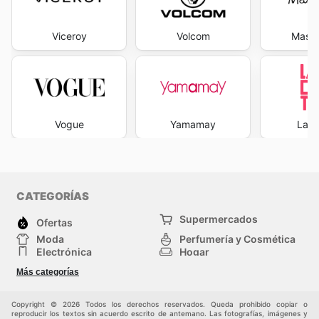
Viceroy
Volcom
Massi
Vogue
Yamamay
La R
CATEGORÍAS
Supermercados
Ofertas
Moda
Perfumería y Cosmética
Electrónica
Hogar
Deporte
Bricolaje y jardinería
Más categorías
Juguetes y bebés
Otros
Mascotas
Auto y Moto
Copyright © 2026 Todos los derechos reservados. Queda prohibido copiar o
reproducir los textos sin acuerdo escrito de antemano. Las fotografías, imágenes y