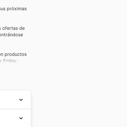
sus próximas
s ofertas de
contrándose
en productos
 Friday,
anda aumenta
sus deals,
ajo como para
tas de Black
ndo el
pañoles