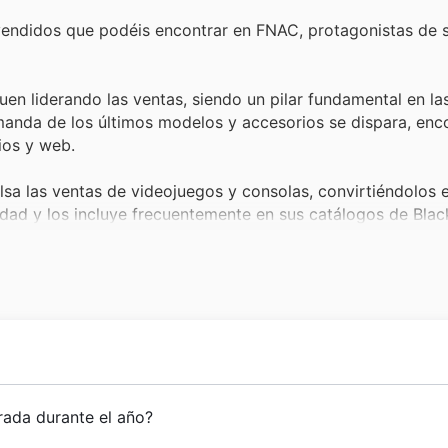
vendidos que podéis encontrar en FNAC, protagonistas de 
en liderando las ventas, siendo un pilar fundamental en la
manda de los últimos modelos y accesorios se dispara, en
ios y web.
lsa las ventas de videojuegos y consolas, convirtiéndolos 
dad y los incluye frecuentemente en sus catálogos de Black
 especial, y durante eventos como el Black Friday, su dem
 presenta sus mejores títulos con ofertas irresistibles en 
tablets y sus accesorios son esenciales tanto para el trab
tante. FNAC España los promociona activamente en sus ofer
de su emblemática tienda en el corazón de Madrid, marca
rada durante el año?
os competitivos.
ología. Desde sus inicios, su misión ha sido ofrecer a los es