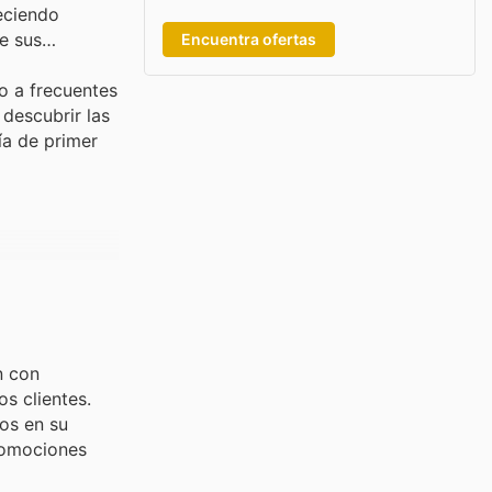
eciendo
e sus
Encuentra ofertas
o a frecuentes
descubrir las
ía de primer
n con
s clientes.
os en su
romociones