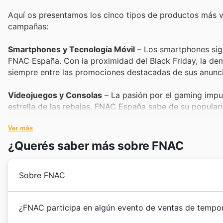
Aquí os presentamos los cinco tipos de productos más 
campañas:
Smartphones y Tecnología Móvil
– Los smartphones sigu
FNAC España. Con la proximidad del Black Friday, la de
siempre entre las promociones destacadas de sus anunc
Videojuegos y Consolas
– La pasión por el gaming impu
estrella de las rebajas. FNAC España sabe de su populari
ofreciendo grandes oportunidades para los jugadores.
Ver más
Libros y Literatura
– Los libros siempre ocupan un lugar
¿Querés saber más sobre FNAC
considerablemente. FNAC España, como casa de la cultura,
animando a todos a descubrir nuevas historias.
Sobre FNAC
Informática y Accesorios
– Los ordenadores portátiles, 
el ocio, haciendo que esta categoría sea un éxito cons
FNAC desembarcó en España en 1993 con la apertura 
¿FNAC participa en algún evento de ventas de tempo
Friday, proporcionando opciones de alta calidad a preci
inicio de una aventura dedicada a la cultura y la tecn