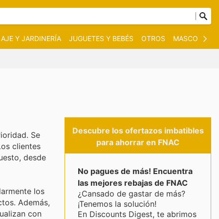
AJE Y JARDINERÍA
JUGUETES Y BEBÉS
OTROS
MASCOTAS
Descubre los ofertazos imbatibles
ioridad. Se
para ahorrar en FNAC
os clientes
uesto, desde
No pagues de más! Encuentra
las mejores rebajas de FNAC
larmente los
¿Cansado de gastar de más?
uctos. Además,
¡Tenemos la solución!
tualizan con
En Discounts Digest, te abrimos