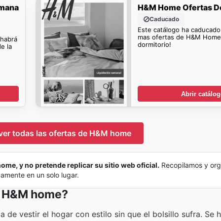
emana
H&M Home Ofertas D
Caducado
Este catálogo ha caducado
mas ofertas de H&M Home 
 habrá
dormitorio!
e la
Abrir catálo
 ver todas las ofertas de H&M home
ome, y no pretende replicar su sitio web oficial.
Recopilamos y org
damente en un solo lugar.
en H&M home?
 vestir el hogar con estilo sin que el bolsillo sufra. Se 