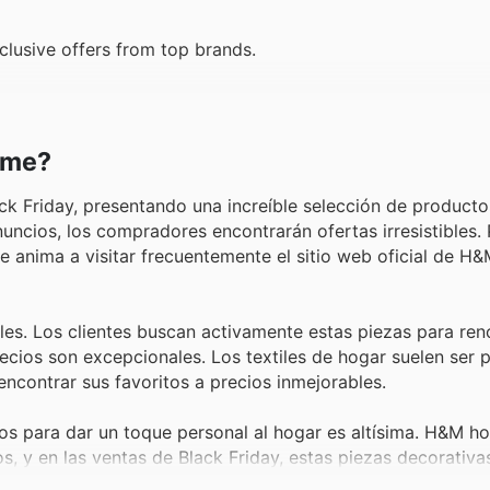
lusive offers from top brands.
ome?
k Friday, presentando una increíble selección de producto
uncios, los compradores encontrarán ofertas irresistibles. 
e anima a visitar frecuentemente el sitio web oficial de H
bles. Los clientes buscan activamente estas piezas para ren
ecios son excepcionales. Los textiles de hogar suelen ser 
contrar sus favoritos a precios inmejorables.
os para dar un toque personal al hogar es altísima. H&M h
, y en las ventas de Black Friday, estas piezas decorativa
ales en la sección de decoración de H&M home deals!