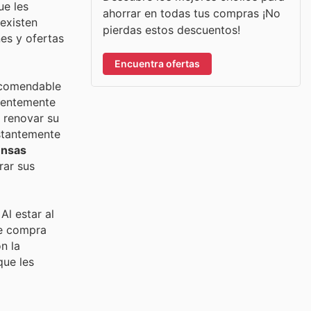
ue les
ahorrar en todas tus compras ¡No
existen
pierdas estos descuentos!
nes y ofertas
Encuentra ofertas
ecomendable
cuentemente
n renovar su
nstantemente
nsas
rar sus
Al estar al
de compra
n la
que les