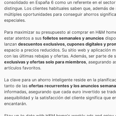
consolidado en España 6 como un referente en el sector 
distingue. Los clientes habituales saben que, además de
múltiples oportunidades para conseguir ahorros significa
especiales.
Para maximizar su presupuesto al comprar en H&M home,
estar atentos a sus
folletos semanales y anuncios
dispo
lanzan
descuentos exclusivos, cupones digitales y pro
espacio a precios reducidos. Su sitio web y aplicación 
con las últimas rebajas y ofertas. Además, ser parte de 
exclusivas y ofertas solo para miembros
, asegurando a
artículos favoritos.
La clave para un ahorro inteligente reside en la planifica
tanto de las
ofertas recurrentes y los anuncios sema
informadas, asegurando que cada euro invertido se trad
asequibilidad y la satisfacción del cliente significa que
encantarán.
Stay up to date with H&M home's weekly ads and enjoy e