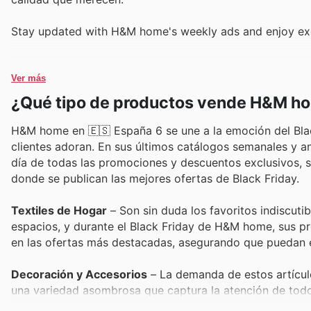
Stay updated with H&M home's weekly ads and enjoy exc
Ver más
¿Qué tipo de productos vende H&M h
H&M home en 🇪🇸 España 6 se une a la emoción del Blac
clientes adoran. En sus últimos catálogos semanales y an
día de todas las promociones y descuentos exclusivos, s
donde se publican las mejores ofertas de Black Friday.
Textiles de Hogar
– Son sin duda los favoritos indiscuti
espacios, y durante el Black Friday de H&M home, sus pr
en las ofertas más destacadas, asegurando que puedan en
Decoración y Accesorios
– La demanda de estos artícul
una variedad asombrosa que captura la atención de todos
aún más accesibles. ¡Estate atento a las ofertas especi