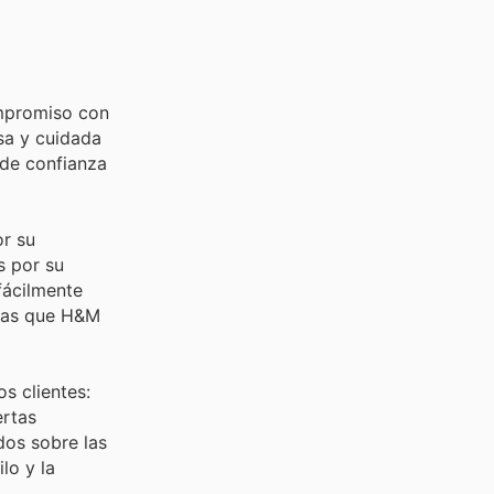
ompromiso con
nsa y cuidada
 de confianza
r su
s por su
fácilmente
ivas que H&M
s clientes:
ertas
dos sobre las
lo y la