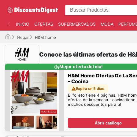
INICIO
OFERTAS
SUPERMERCADOS
MODA
PERFUME
Hogar
H&M home
Conoce las últimas ofertas de H
¡Mejor oferta del día!
H&M Home Ofertas De La S
- Cocina
Expira en 5 días
El folleto tiene 4 páginas. H&M hom
ofertas de la semana - cocina tiene
muchos descuentos para ti!
Abrir catálogo