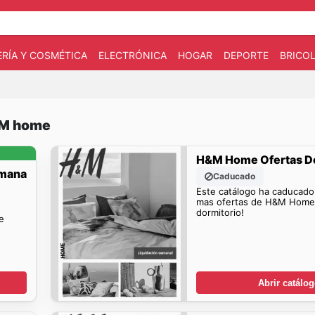
RÍA Y COSMÉTICA
ELECTRÓNICA
HOGAR
DEPORTE
BRICOL
&M home
H&M Home Ofertas D
emana
Caducado
Este catálogo ha caducado
mas ofertas de H&M Home 
dormitorio!
e
Abrir catálo