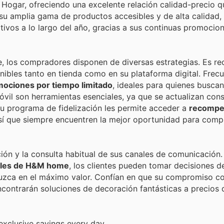
Hogar, ofreciendo una excelente relación calidad-precio q
 su amplia gama de productos accesibles y de alta calidad, 
tivos a lo largo del año, gracias a sus continuas promocio
 los compradores disponen de diversas estrategias. Es r
nibles tanto en tienda como en su plataforma digital. Fre
mociones por tiempo limitado
, ideales para quienes busca
móvil son herramientas esenciales, ya que se actualizan co
su programa de fidelización les permite acceder a
recompe
sí que siempre encuentren la mejor oportunidad para comp
ción y la consulta habitual de sus canales de comunicación. 
nales de H&M home
, los clientes pueden tomar decisiones 
uzca en el máximo valor. Confían en que su compromiso co
 encontrarán soluciones de decoración fantásticas a precios 
xclusive savings every day.