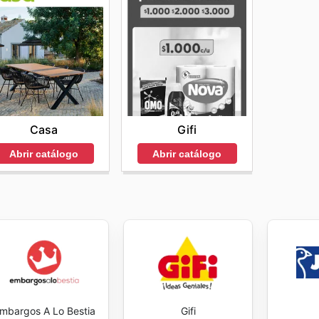
 y actualizada, se recuerda a los clientes que la disponibi
d
permite descubrir promociones exclusivas y ofertas por 
ueden variar según su ubicación específica dentro de Espa
la planificación de compras y la decoración de cada rincón
prar en línea con H&M Home, se recomienda encarecidament
me sales this week
se traduce en una experiencia de com
ipo de atención al cliente para obtener detalles personaliz
ano con el ahorro. Visit H&M home's website today to explor
Casa
Gifi
Abrir catálogo
Abrir catálogo
mbargos A Lo Bestia
Gifi