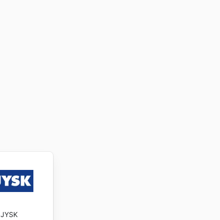
lidad de
tiempo
ña. Por
 del
e visitar
pra
ados y
e the
JYSK