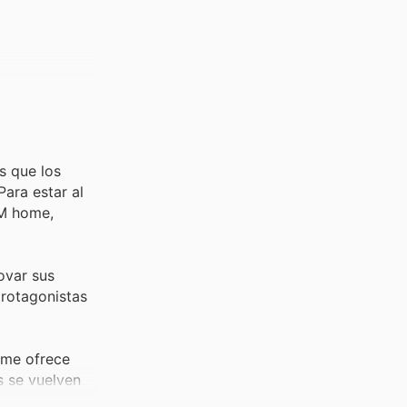
s que los
Para estar al
&M home,
ovar sus
protagonistas
ome ofrece
s se vuelven