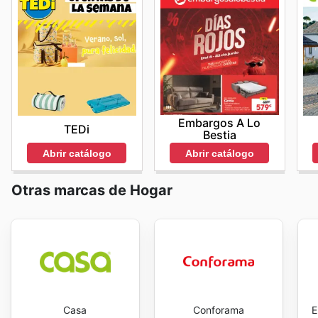
Para asegurarse de obtener la información más precisa
regularmente los
H&M home flyers
y el
H&M home a
productos, las promociones y las opciones de envío p
limitado que se actualizan semanalmente, facilitando 
ello, para aprovechar al máximo las ventajas de com
hogar. Aprovechar las
H&M home deals
y las
H&M ho
su sitio web oficial o ponerse en contacto con su equ
inteligente, donde la calidad y el diseño van de la m
resolver cualquier duda.
best deals and start saving now.
Embargos A Lo
TEDi
Bestia
Abrir catálogo
Abrir catálogo
Otras marcas de Hogar
Casa
Conforama
E