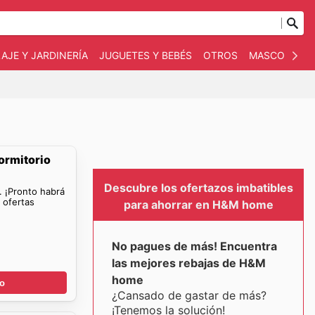
AJE Y JARDINERÍA
JUGUETES Y BEBÉS
OTROS
MASCOTAS
ormitorio
Descubre los ofertazos imbatibles
. ¡Pronto habrá
ofertas
para ahorrar en H&M home
No pagues de más! Encuentra
las mejores rebajas de H&M
home
go
¿Cansado de gastar de más?
¡Tenemos la solución!