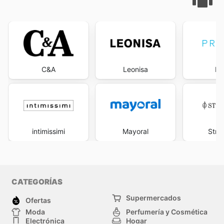
C&A
Leonisa
Pr
intimissimi
Mayoral
Stra
CATEGORÍAS
Supermercados
Ofertas
Moda
Perfumería y Cosmética
Electrónica
Hogar