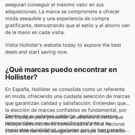
aseguran conseguir el máximo valor en sus
adquisiciones. La marca se compromete a ofrecer
moda asequible y una experiencia de compra
gratificante, demostrando que el estilo y el ahorro van
de la mano en cada visita.
Visita Hollister's website today to explore the best
deals and start saving now.
¿Qué marcas puedo encontrar en
Hollister?
En España, Hollister se consolida como un referente
en moda, ofreciendo una cuidada selección de marcas
que garantizan calidad y satisfacción. Entienden que
la elección de marcas confiables es fundamental, por
Dentro de su extenso catálogo, destacan marcas
ello trabajan para presentar un abanico diverso que
reconocidas por su innovación constante y su
incluye tanto nombres consolidados a nivel nacional
impecable durabilidad, opciones que se han ganado la
como internacional, asegurando así que cada cliente