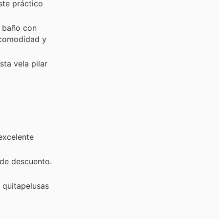
ste práctico
u baño con
 comodidad y
ta vela pilar
excelente
 de descuento.
 quitapelusas