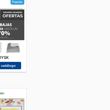
Popular
JYSK
r catálogo
ago.