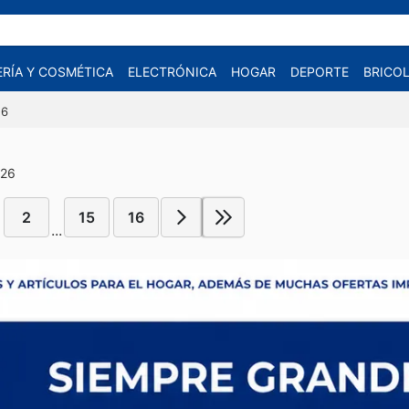
RÍA Y COSMÉTICA
ELECTRÓNICA
HOGAR
DEPORTE
BRICOL
26
026
2
15
16
...