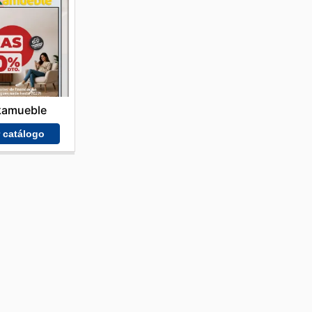
kamueble
r catálogo