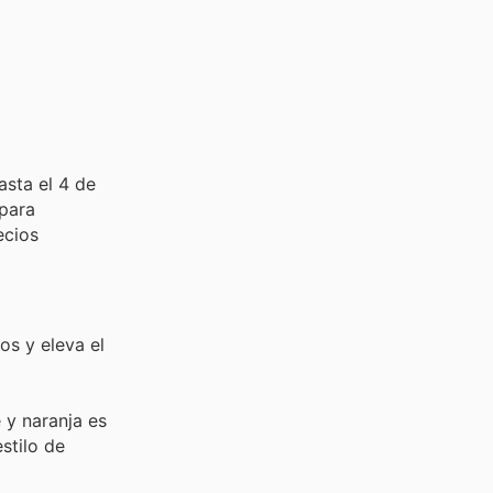
asta el 4 de
 para
ecios
os y eleva el
 y naranja es
stilo de