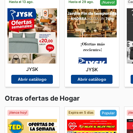
Hasta el 13 ago.
Hasta el 29 ago.
Ca
¡Nuevo!
JYSK
JYSK
Abrir catálogo
Abrir catálogo
Otras ofertas de Hogar
¡Vence hoy!
Expira en 5 días
¡V
Popular