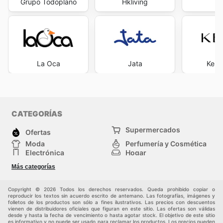
Grupo Todoplano
Hkliving
R
La Oca
Jata
Kena
CATEGORÍAS
Supermercados
Ofertas
Moda
Perfumería y Cosmética
Electrónica
Hogar
Deporte
Bricolaje y jardinería
Más categorías
Juguetes y bebés
Otros
Mascotas
Auto y Moto
Copyright © 2026 Todos los derechos reservados. Queda prohibido copiar o
reproducir los textos sin acuerdo escrito de antemano. Las fotografías, imágenes y
folletos de los productos son sólo a fines ilustrativos. Las precios con descuentos
vienen de distribuidores oficiales que figuran en este sitio. Las ofertas son válidas
desde y hasta la fecha de vencimiento o hasta agotar stock. El objetivo de este sitio
es informativo y no puede ser usado para reclamar los productos. Los precios pueden