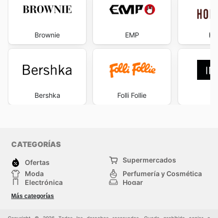
Brownie
EMP
Hol
Bershka
Folli Follie
I
CATEGORÍAS
Supermercados
Ofertas
Moda
Perfumería y Cosmética
Electrónica
Hogar
Deporte
Bricolaje y jardinería
Más categorías
Juguetes y bebés
Otros
Mascotas
Auto y Moto