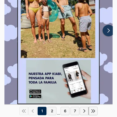
1
2
6
7
...