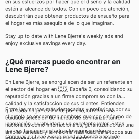
en sus esfuerzos por hacer que el diseño y la calidad
estén al alcance de todos. Con un poco de atención,
descubrirán que obtener productos de ensueño para
el hogar es más asequible de lo que imaginan.
Stay up to date with Lene Bjerre's weekly ads and
enjoy exclusive savings every day.
¿Qué marcas puedo encontrar en
Lene Bjerre?
En Lene Bjerre, se enorgullecen de ser un referente en
el sector del hogar en 🇪🇸 España 6, consolidando su
reputación gracias a un firme compromiso con la
calidad y la satisfacción de sus clientes. Entienden
Entre las marcas más destacadas y preferidas por su
que cada hogar es único, por ello, ofrecen una
clientela se encuentran nombres que son sinónimo de
cuidada selección de marcas de confianza, tanto
innovación, durabilidad y un excelente valor. Estas
nacionales como internacionales, garantizando así una
marcas han conquistado a los consumidores
amplia variedad y la máxima fiabilidad para todos sus
Comprar en Lene Bjerre significa beneficiarse de
españoles por su constante superación y la alta
compradores.