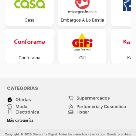
Casa
Embargos A Lo Bestia
J
Conforama
Gifi
Kal
CATEGORÍAS
Supermercados
Ofertas
Moda
Perfumería y Cosmética
Electrónica
Hogar
Deporte
Bricolaje y jardinería
Más categorías
Juguetes y bebés
Otros
Mascotas
Auto y Moto
Copyright © 2026 Discounts Digest Todos los derechos reservados. Queda prohibido