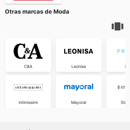
Otras marcas de Moda
C&A
Leonisa
Pr
intimissimi
Mayoral
Stra