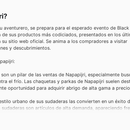
ri?
itu aventurero, se prepara para el esperado evento de Black
n de sus productos más codiciados, presentados en los últ
su sitio web oficial. Se anima a los compradores a visitar
ones y descubrimientos.
apijri:
son un pilar de las ventas de Napapijri, especialmente bu
tra el frío. Las chaquetas y parkas de Napapijri suelen des
te oportunidad para adquirir abrigo de alta gama a precio
stilo urbano de sus sudaderas las convierten en un éxito 
tas sudaderas son artículos de alta demanda, apareciendo f
vos descuentos.
la montaña, los pantalones y vaqueros de Napapijri ofrece