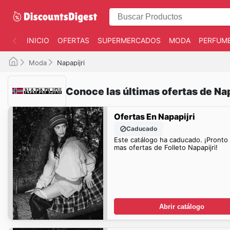
INICIO
OFERTAS
SUPERMERCADOS
MODA
PERFUME
Moda
Napapijri
Conoce las últimas ofertas de Nap
Ofertas En Napapijri
Caducado
Este catálogo ha caducado. ¡Pronto
mas ofertas de Folleto Napapijri!
Abrir catálogo