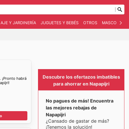
AJE Y JARDINERÍA
JUGUETES Y BEBÉS
OTROS
MASCOTAS
Descubre los ofertazos imbatibles
. ¡Pronto habrá
pijri!
para ahorrar en Napapijri
No pagues de más! Encuentra
las mejores rebajas de
Napapijri
go
¿Cansado de gastar de más?
¡Tenemos la solución!