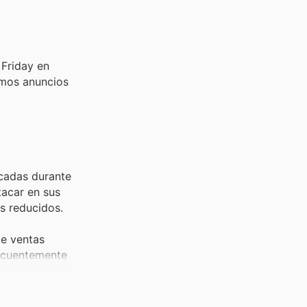
 Friday en
imos anuncios
scadas durante
tacar en sus
s reducidos.
de ventas
recuentemente
n durabilidad