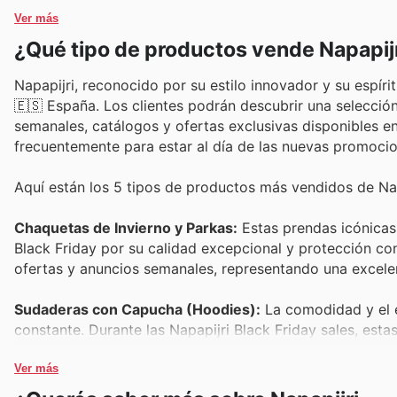
Ver más
¿Qué tipo de productos vende Napapij
Napapijri, reconocido por su estilo innovador y su espír
🇪🇸 España. Los clientes podrán descubrir una selecció
semanales, catálogos y ofertas exclusivas disponibles en 
frecuentemente para estar al día de las nuevas promoci
Aquí están los 5 tipos de productos más vendidos de Nap
Chaquetas de Invierno y Parkas:
Estas prendas icónicas 
Black Friday por su calidad excepcional y protección con
ofertas y anuncios semanales, representando una excelen
Sudaderas con Capucha (Hoodies):
La comodidad y el e
constante. Durante las Napapijri Black Friday sales, es
en los catálogos de Napapijri como parte de sus atracti
Ver más
Pantalones y Vaqueros:
Tanto para la ciudad como para 