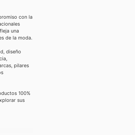
promiso con la
acionales
fleja una
es de la moda.
d, diseño
cia,
rcas, pilares
os
productos 100%
xplorar sus