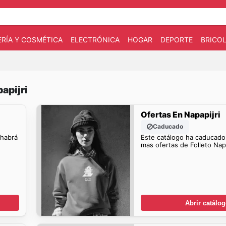
RÍA Y COSMÉTICA
ELECTRÓNICA
HOGAR
DEPORTE
BRICOL
apijri
Ofertas En Napapijri
Caducado
 habrá
Este catálogo ha caducado
mas ofertas de Folleto Napa
Abrir catálo