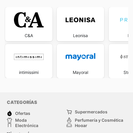
C&A
Leonisa
Pr
intimissimi
Mayoral
Stra
CATEGORÍAS
Supermercados
Ofertas
Moda
Perfumería y Cosmética
Electrónica
Hogar
Deporte
Bricolaje y jardinería