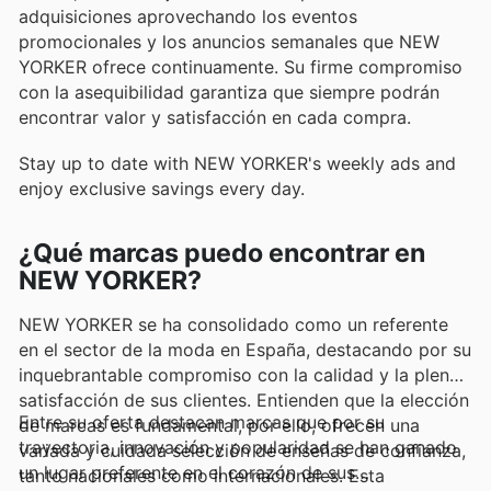
adquisiciones aprovechando los eventos
promocionales y los anuncios semanales que NEW
YORKER ofrece continuamente. Su firme compromiso
con la asequibilidad garantiza que siempre podrán
encontrar valor y satisfacción en cada compra.
Stay up to date with NEW YORKER's weekly ads and
enjoy exclusive savings every day.
¿Qué marcas puedo encontrar en
NEW YORKER?
NEW YORKER se ha consolidado como un referente
en el sector de la moda en España, destacando por su
inquebrantable compromiso con la calidad y la plena
satisfacción de sus clientes. Entienden que la elección
Entre su oferta destacan marcas que por su
de marcas es fundamental, por ello, ofrecen una
trayectoria, innovación y popularidad se han ganado
variada y cuidada selección de enseñas de confianza,
un lugar preferente en el corazón de sus
tanto nacionales como internacionales. Esta