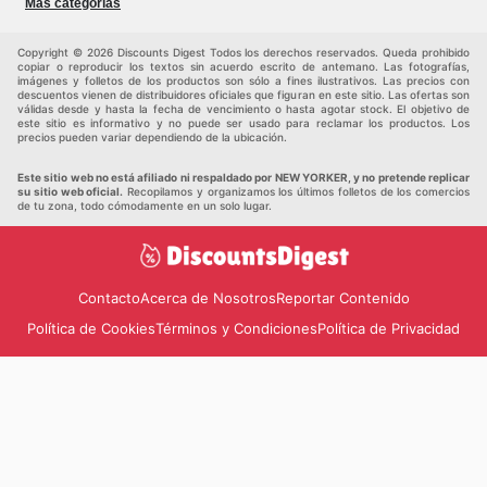
Más categorías
Juguetes y bebés
Otros
Mascotas
Auto y Moto
Copyright © 2026 Discounts Digest Todos los derechos reservados. Queda prohibido
copiar o reproducir los textos sin acuerdo escrito de antemano. Las fotografías,
imágenes y folletos de los productos son sólo a fines ilustrativos. Las precios con
descuentos vienen de distribuidores oficiales que figuran en este sitio. Las ofertas son
válidas desde y hasta la fecha de vencimiento o hasta agotar stock. El objetivo de
este sitio es informativo y no puede ser usado para reclamar los productos. Los
precios pueden variar dependiendo de la ubicación.
Este sitio web no está afiliado ni respaldado por NEW YORKER, y no pretende replicar
su sitio web oficial.
Recopilamos y organizamos los últimos folletos de los comercios
de tu zona, todo cómodamente en un solo lugar.
Contacto
Acerca de Nosotros
Reportar Contenido
Política de Cookies
Términos y Condiciones
Política de Privacidad