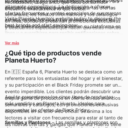
su trayectoria y por los resultados que ofrecen. Para
necesidades, asegurando que cada consumidor
altamente competitivos. La dedicación a ofrecer
descubrir estas joyas, pueden consultar las ofertas
encuentre exactamente lo que busca.
ofertas frecuentes y ventas especiales de sus marcas
semanales, los folletos informativos y los catálogos
Visita Planeta Huerto's website today to discover the
estrella es una prioridad. Les animan a explorar las
en línea, donde se presentan promociones exclusivas
best brands and start saving now.
últimas promociones disponibles en su plataforma en
y descuentos especiales que hacen que estas marcas
línea y a suscribirse para recibir notificaciones sobre
de renombre sean aún más accesibles.
novedades y descuentos por tiempo limitado.
Ver más
¿Qué tipo de productos vende
Planeta Huerto?
En 🇪🇸 España 6, Planeta Huerto se destaca como un
referente para los entusiastas del hogar y el bienestar,
y su participación en el Black Friday promete ser un
evento imperdible. Los clientes podrán descubrir una
Aquí te presentamos los cinco tipos de productos
amplia gama de productos en oferta en sus anuncios
más vendidos en Planeta Huerto, ideales para
semanales y catálogos, con promociones exclusivas
aprovechar las ofertas de Black Friday:
disponibles en su sitio web oficial. Se anima a los
lectores a visitar con frecuencia para estar al tanto de
Semillas y Plantones
– Las semillas y plantones son
las nuevas ofertas y gangas que Planeta Huerto tiene