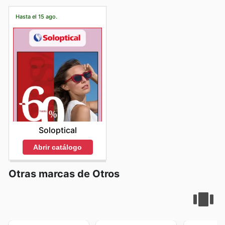
de todo lo que Planeta Huerto tiene para ofrecer sin
asegurando la salud de sus espacios verdes.
Descubre las Ofertas Semanales y las Mejores
adquirir fantásticos lotes de productos a precios
prisas. Las últimas horas de la tarde también pueden
Promociones de Planeta Huerto
Hasta el 15 ago.
especiales. Estas promociones están pensadas para
ser más tranquilas, aunque la disponibilidad de ciertos
Para mantener a sus clientes siempre satisfechos y
ofrecer un valor añadido y permitirles disfrutar de sus
productos podría variar después de las horas de mayor
facilitar el acceso a productos de alta calidad a precios
productos favoritos a un precio aún más ventajoso,
afluencia.
competitivos, Planeta Huerto presenta regularmente sus
animándoles a visitar su sitio web con frecuencia para
Los fines de semana y los días festivos son momentos
Planeta Huerto weekly ads
. Estos catálogos digitales,
descubrir las últimas sorpresas.
de alta actividad en todas las tiendas, y Planeta Huerto
también conocidos como
Planeta Huerto flyers
, son la
Comprendiendo la importancia de la flexibilidad y la
no es una excepción. Si su prioridad es evitar las
ventana perfecta para conocer las novedades, los
conveniencia, Planeta Huerto ofrece diversas opciones
multitudes, les recomendamos planificar sus visitas
descuentos especiales y las promociones exclusivas
de compra para adaptarse a las necesidades de cada
durante los
días laborables
, preferiblemente a primera
que la tienda tiene preparadas cada semana. Los
cliente. Disfruten de la comodidad de recibir sus
hora de la mañana o a primera hora de la tarde. Si
consumidores interesados en optimizar su presupuesto
pedidos directamente en casa gracias a su servicio de
necesitan realizar sus compras durante el fin de
sin sacrificar la calidad ni los valores que promueve la
envío a domicilio, o si lo prefieren, pueden optar por
semana, considerar las
primeras horas de la mañana
marca, encontrarán en los
Planeta Huerto deals
una
Soloptical
recoger sus compras en tienda para mayor inmediatez.
del sábado
o las
últimas horas de la tarde del
oportunidad inmejorable para adquirir sus productos
Además, el canal online les brinda acceso a información
domingo
podría ofrecer una alternativa más apacible.
favoritos. Desde frutas y verduras de temporada hasta
Abrir catálogo
actualizada en tiempo real sobre la disponibilidad de
Para compras de mayor volumen o planificación de
básicos de despensa, pasando por innovadores
productos y el lanzamiento de nuevas promociones,
proyectos, visitar durante la semana les permitirá una
productos de cuidado personal, las ofertas son tan
optimizando así su experiencia de compra y
Otras marcas de Otros
atención más personalizada y una selección más
variadas como los artículos que componen su extenso
asegurándoles que siempre están al tanto de las
amplia.
catálogo. Es fundamental estar atento a la publicación
mejores oportunidades.
Consideren que los horarios de apertura pueden variar
del
Planeta Huerto ad this week
, ya que estas ofertas
Les recordamos que la disponibilidad de productos, las
en cada tienda y ubicación, especialmente durante los
suelen ser por tiempo limitado, incentivando así una
promociones vigentes y las opciones de envío pueden
fines de semana y los días festivos. Para estar seguros
compra ágil y decidida. La posibilidad de encontrar
variar según la ubicación. Para sacar el máximo partido
del horario de la tienda Planeta Huerto más cercana, se