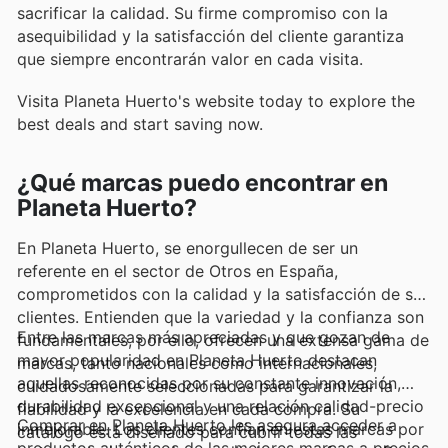
sacrificar la calidad. Su firme compromiso con la
asequibilidad y la satisfacción del cliente garantiza
que siempre encontrarán valor en cada visita.
Visita Planeta Huerto's website today to explore the
best deals and start saving now.
¿Qué marcas puedo encontrar en
Planeta Huerto?
En Planeta Huerto, se enorgullecen de ser un
referente en el sector de Otros en España,
comprometidos con la calidad y la satisfacción de sus
clientes. Entienden que la variedad y la confianza son
Entre las marcas más apreciadas y que gozan de
fundamentales, por ello, ofrecen una extensa gama de
mayor popularidad en Planeta Huerto destacan
marcas, tanto nacionales como internacionales,
aquellas reconocidas por su constante innovación,
cuidadosamente seleccionadas para garantizar la
durabilidad excepcional y una relación calidad-precio
fiabilidad y la excelencia en cada compra. Su
Comprar en Planeta Huerto les asegura acceder a
inmejorable. Los clientes confían en estas marcas por
catálogo está diseñado para cubrir todas las
productos auténticos de las mejores marcas a precios