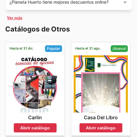
aquellos que buscan un estilo de vida más consciente,
ofrece frecuentemente estas herramientas esenciales
¿Planeta Huerto tiene mejores descuentos online?
al cole
, las
rebajas de otoño
, y a menudo en periodos
de apertura amplio y conveniente para todos sus
Hoy en día, Planeta Huerto se erige como una de las
saludable y respetuoso con el medio ambiente. Esta
como las
Fiestas de San Juan
. Te recomendamos
en sus planes de Black Friday, facilitando a los
clientes en España. Generalmente, sus tiendas abren
principales tiendas especializadas en España, contando
tienda online, que ha ganado una sólida reputación
¡Claro que sí! Aquí tienes la información sobre la
explorar nuestros
folletos
y
anuncios semanales
en
clientes la adquisición de equipos duraderos para sus
sus puertas por la mañana, permitiendo que aquellos
con 10 tiendas físicas estratégicamente ubicadas y una
Ver más
entre los consumidores españoles, ofrece una amplísima
presencia ecommerce de Planeta Huerto en España,
esta web antes de tu visita. Así podrás consultar
que madrugan puedan realizar sus compras desde
potente plataforma online para atender a todo el
proyectos de jardinería.
gama de productos cuidadosamente seleccionados,
redactada para los clientes:
cómodamente los
descuentos
,
cupones
, y
horarios de
Catálogos de Otros
temprano. Suelen permanecer abiertas durante una
territorio nacional. Ofrecen un extenso catálogo que
abarcando desde alimentos ecológicos y productos
Planeta Huerto se complace en ofrecer a sus clientes en
tienda
para aprovechar al máximo las
ofertas en
jornada completa, cerrando sus puertas al final de la
abarca desde semillas y plantas de temporada hasta
Sustratos y Tierras
– La base de todo buen cultivo
frescos hasta cosmética natural, suplementos
España una completa experiencia de compra online a
tienda
, y planificar tu
recogida en tienda
.
tarde o al anochecer, lo que les permite atender a una
mobiliario de exterior, pasando por productos de
reside en un sustrato de calidad, lo que convierte a
nutricionales y artículos para el hogar sostenibles. Su
través de su tienda ecommerce oficial. Los amantes de
gran diversidad de horarios y necesidades. Este
nutrición ecológica y soluciones de bioseguridad,
Hasta el 31 dic.
Hasta el 31 ago.
Popular
¡Nuevo!
compromiso con la calidad, la transparencia y el
estas opciones en productos altamente demandados,
la naturaleza y los productos saludables ahora pueden
compromiso con la accesibilidad asegura que siempre
convirtiéndose en un destino imprescindible para
bienestar de sus clientes la posiciona como una opción
especialmente durante grandes eventos de rebajas.
acceder a la totalidad de su extenso catálogo, desde
haya una oportunidad para visitar y disfrutar de la
amantes del jardín, el huerto y un estilo de vida más
preferente para miles de hogares que apuestan por un
los artículos más populares hasta las últimas
Los sustratos y tierras para todo tipo de plantas están
experiencia Planeta Huerto.
sostenible. Su continua expansión y la fidelidad de su
consumo responsable. La accesibilidad de sus
novedades, todo ello con la comodidad de poder
entre las ofertas destacadas en los anuncios
Para quienes buscan una experiencia de compra más
creciente comunidad de seguidores demuestran su
productos a través de una plataforma digital intuitiva y
explorar y realizar sus adquisiciones desde la
tranquila y sin aglomeraciones, los momentos ideales
sólida posición y su compromiso inquebrantable con la
semanales de Planeta Huerto para el Black Friday.
eficiente permite a los consumidores españoles acceder
tranquilidad de su hogar o mientras se desplazan. Su
para visitar las tiendas de Planeta Huerto suelen ser a
calidad y la satisfacción del cliente en el mercado
a una variedad sin igual de artículos de primera
plataforma online está diseñada para facilitarles la
media mañana
, poco después de la apertura, o a
español.
Control de Plagas y Enfermedades
– Proteger las
necesidad y caprichos saludables, todo ello con la
búsqueda de todo lo que necesitan para un estilo de
principios de la tarde
, después de la hora del almuerzo.
plantas de plagas y enfermedades es crucial para su
comodidad de poder realizar sus compras desde casa y
vida más consciente y sostenible.
Durante estos períodos, el flujo de clientes tiende a ser
recibirlas directamente en su puerta. La presencia de
desarrollo, y las soluciones efectivas en esta área
Para premiar la fidelidad de sus compradores online,
menor, lo que facilita la navegación por las secciones, la
Planeta Huerto en el mercado español no solo se
siempre generan un gran interés. Los clientes
Planeta Huerto presenta regularmente promociones
consulta con el personal y la selección de sus productos
traduce en una oferta de productos, sino también en
Carlin
Casa Del Libro
exclusivas y atractivas ofertas que no querrán
encontrarán en las ofertas de Black Friday de Planeta
favoritos. Planificar la visita en estos horarios puede
una filosofía que promueve el cuidado de uno mismo y
perderse. Los clientes pueden beneficiarse de
Huerto una excelente oportunidad para adquirir
hacer que su experiencia de compra sea mucho más
Abrir catálogo
Abrir catálogo
del planeta, inspirando a sus clientes a tomar decisiones
descuentos digitales, ventas flash con oportunidades
relajada y eficiente, permitiéndoles disfrutar plenamente
productos de control de plagas y enfermedades,
informadas y beneficiosas a largo plazo.
de ahorro por tiempo limitado, y la posibilidad de