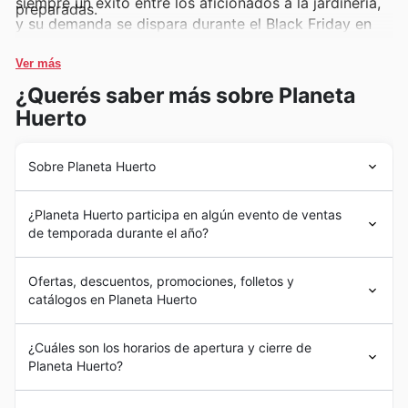
siempre un éxito entre los aficionados a la jardinería,
preparadas.
y su demanda se dispara durante el Black Friday en
Planeta Huerto. Los clientes buscan estas ofertas
para iniciar o expandir sus huertos y jardines,
Ver más
encontrándolas destacadas en los últimos catálogos y
¿Querés saber más sobre Planeta
promociones del sitio web.
Huerto
Abonos y Fertilizantes
– Para asegurar un crecimiento
óptimo y saludable de sus cultivos, los abonos y
Sobre Planeta Huerto
fertilizantes son esenciales, y se posicionan como
Planeta Huerto comenzó su andadura en España con la
favoritos de ventas. Estas categorías suelen estar
¿Planeta Huerto participa en algún evento de ventas
firme convicción de acercar la naturaleza y el cuidado
incluidas en las ofertas de Black Friday de Planeta
de temporada durante el año?
del hogar a todos los hogares españoles. Fundada en
Huerto, permitiendo a los compradores obtener los
2011, desde sus inicios apostaron por una cuidada
Sí, Planeta Huerto participa activamente en numerosas
mejores productos para nutrir sus plantas a precios
selección de productos para el huerto urbano,
Ofertas, descuentos, promociones, folletos y
promociones de temporada
y
rebajas de invierno y
reducidos.
herramientas de jardinería y artículos de decoración que
catálogos en Planeta Huerto
verano
a lo largo del año, además de eventos clave
combinan funcionalidad y estilo. Su evolución ha estado
como
Black Friday
,
Cyber Monday
y las importantes
Herramientas de Jardinería
– Las herramientas de
marcada por un crecimiento constante, consolidándose
Planeta Huerto: Tu Destino para una Vida Saludable y
rebajas de Navidad
y
Año Nuevo
. Aunque no tengamos
¿Cuáles son los horarios de apertura y cierre de
como un referente en el sector gracias a su dedicación
jardinería de calidad son una inversión inteligente para
Sostenible en España
información específica sobre un evento llamado "Día del
Planeta Huerto?
por ofrecer soluciones innovadoras y de alta calidad,
cualquier amante de la naturaleza, y su alta demanda
En el corazón de España, Planeta Huerto se ha
Padre" o "Día de la Madre" en Planeta Huerto, sí que
construyendo así una relación de confianza duradera
consolidado como un referente indiscutible para
durante el Black Friday es evidente. Planeta Huerto
puedes encontrar ofertas especiales durante la
vuelta
En Planeta Huerto, se esfuerzan por ofrecer un horario
con sus clientes en España.