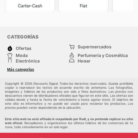
Mantente al Día con Rodi y Ahorra
Carter-Cash
Fiat
Es fundamental para los conductores en España que
desean optimizar sus gastos sin sacrificar la calidad,
consultar frecuentemente el sitio web oficial de Rodi. La
información sobre el
Rodi ad
y las diversas promociones
se actualiza constantemente, ofreciendo una ventana a
CATEGORÍAS
un mundo de ahorros y beneficios. Al estar al tanto de
Supermercados
las
Rodi weekly ads
, los consumidores pueden
Ofertas
anticiparse a las necesidades de su vehículo y adquirir
Moda
Perfumería y Cosmética
los productos o servicios que requieren en el momento
Electrónica
Hogar
justo y al mejor precio. La dinámica de las
Rodi sales
Deporte
Bricolaje y jardinería
Más categorías
asegura que siempre existan oportunidades para
Juguetes y bebés
Otros
Mascotas
Auto y Moto
renovar neumáticos, mejorar la seguridad de su coche o
simplemente realizar el mantenimiento preventivo de
Copyright © 2026 Discounts Digest Todos los derechos reservados. Queda prohibido
copiar o reproducir los textos sin acuerdo escrito de antemano. Las fotografías,
forma más económica. El
Rodi ad this week
es solo un
imágenes y folletos de los productos son sólo a fines ilustrativos. Las precios con
ejemplo de cómo Rodi facilita el acceso a ofertas
descuentos vienen de distribuidores oficiales que figuran en este sitio. Las ofertas son
válidas desde y hasta la fecha de vencimiento o hasta agotar stock. El objetivo de
excepcionales. Fomentar el hábito de revisar
este sitio es informativo y no puede ser usado para reclamar los productos. Los
precios pueden variar dependiendo de la ubicación.
regularmente las
Rodi flyers
y las ofertas en línea no
solo representa un ahorro económico directo, sino que
Este sitio web no está afiliado ni respaldado por Rodi, y no pretende replicar su sitio
también contribuye a mantener el vehículo en óptimas
web oficial.
Recopilamos y organizamos los últimos folletos de los comercios de tu
condiciones, previniendo problemas mayores y
zona, todo cómodamente en un solo lugar.
prolongando su vida útil. La conveniencia de acceder a