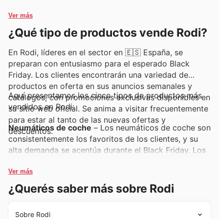
Mantenerse al tanto de las ofertas de Rodi es la clave
ahorro. Los clientes pueden descubrir estas y otras
Ver más
para asegurarse de que siempre consiguen el máximo
marcas de referencia a través de los folletos
¿Qué tipo de productos vende Rodi?
valor para su dinero.
semanales, los anuncios en tienda y el catálogo online
de Rodi, donde encontrarán ofertas y promociones
En Rodi, líderes en el sector en 🇪🇸 España, se
exclusivas que hacen que la calidad sea más
preparan con entusiasmo para el esperado Black
accesible que nunca.
Friday. Los clientes encontrarán una variedad de
productos en oferta en sus anuncios semanales y
Aquí presentamos los cinco tipos de productos más
catálogos, con promociones exclusivas disponibles en
vendidos en Rodi:
su sitio web oficial. Se anima a visitar frecuentemente
para estar al tanto de las nuevas ofertas y
Neumáticos de coche
– Los neumáticos de coche son
descuentos.
consistentemente los favoritos de los clientes, y su
alta demanda se acentúa durante el Black Friday. Los
clientes pueden encontrar excelentes
Rodi deals
en
una amplia selección de marcas y modelos, perfectos
Ver más
para renovar los suyos aprovechando las
Rodi Black
¿Querés saber más sobre Rodi
Friday sales
. Consulten los
Rodi weekly ads
para
descubrir las últimas ofertas.
Sobre Rodi