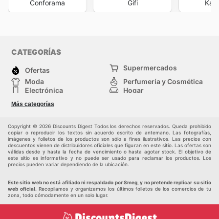
Conforama
Gifi
Kal
CATEGORÍAS
Supermercados
Ofertas
Moda
Perfumería y Cosmética
Electrónica
Hogar
Deporte
Bricolaje y jardinería
Más categorías
Juguetes y bebés
Otros
Mascotas
Auto y Moto
Copyright © 2026 Discounts Digest Todos los derechos reservados. Queda prohibido
copiar o reproducir los textos sin acuerdo escrito de antemano. Las fotografías,
imágenes y folletos de los productos son sólo a fines ilustrativos. Las precios con
descuentos vienen de distribuidores oficiales que figuran en este sitio. Las ofertas son
válidas desde y hasta la fecha de vencimiento o hasta agotar stock. El objetivo de
este sitio es informativo y no puede ser usado para reclamar los productos. Los
precios pueden variar dependiendo de la ubicación.
Este sitio web no está afiliado ni respaldado por Smeg, y no pretende replicar su sitio
web oficial.
Recopilamos y organizamos los últimos folletos de los comercios de tu
zona, todo cómodamente en un solo lugar.