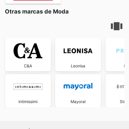
Otras marcas de Moda
C&A
Leonisa
Pr
intimissimi
Mayoral
Stra