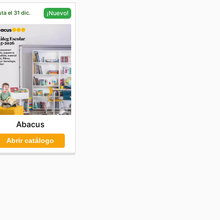
ta el 31 dic.
¡Nuevo!
Abacus
Abrir catálogo