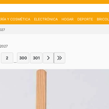
RÍA Y COSMÉTICA
ELECTRÓNICA
HOGAR
DEPORTE
BRICOL
2027
 2027
2
300
301
...