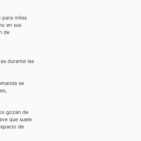
e para miles
mo en sus
n de
as durante las
demanda se
es,
cos gozan de
ave que suele
espacio de