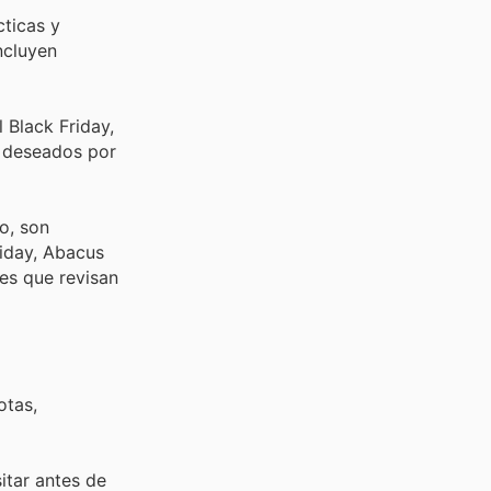
cticas y
ncluyen
 Black Friday,
s deseados por
o, son
riday, Abacus
es que revisan
otas,
sitar
antes de