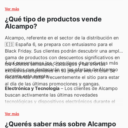
disfrutar de lo mejor al mejor precio.
compras habituales.
Ver más
¿Qué tipo de productos vende
Alcampo?
Alcampo, referente en el sector de la distribución en
🇪🇸 España 6, se prepara con entusiasmo para el
Black Friday. Sus clientes podrán descubrir una amplia
gama de productos con descuentos significativos en
Aquí presentamos los cinco tipos de productos más
los folletos semanales, catálogos y las ofertas
vendidos que destacarán en las ofertas de Alcampo
exclusivas disponibles en su página web oficial. Se
durante este evento:
recomienda visitar frecuentemente el sitio para estar
al día de las últimas promociones y gangas.
Electrónica y Tecnología
– Los clientes de Alcampo
buscan activamente las últimas novedades
tecnológicas y dispositivos electrónicos durante el
Black Friday. Estos artículos, a menudo protagonistas
de las Alcampo ofertas más esperadas, son
Ver más
esenciales para quienes desean renovar su
¿Querés saber más sobre Alcampo
equipamiento a precios inmejorables. No te pierdas