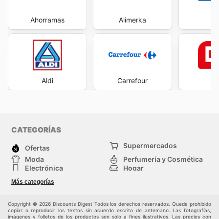
Ahorramas
Alimerka
Co
Aldi
Carrefour
CATEGORÍAS
Supermercados
Ofertas
Moda
Perfumería y Cosmética
Electrónica
Hogar
Deporte
Bricolaje y jardinería
Más categorías
Juguetes y bebés
Otros
Mascotas
Auto y Moto
Copyright © 2026 Discounts Digest Todos los derechos reservados. Queda prohibido
copiar o reproducir los textos sin acuerdo escrito de antemano. Las fotografías,
imágenes y folletos de los productos son sólo a fines ilustrativos. Las precios con