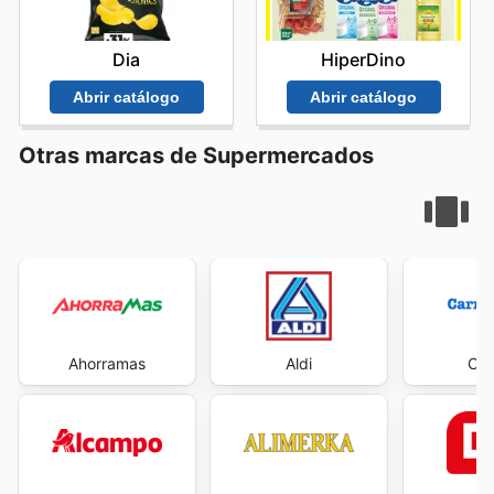
miembros de acceder a un valor excepcional en cada
adquisición. Stay up to date with Costco's weekly ads
Dia
HiperDino
and enjoy exclusive savings every day.
Abrir catálogo
Abrir catálogo
Otras marcas de Supermercados
Ahorramas
Aldi
Car