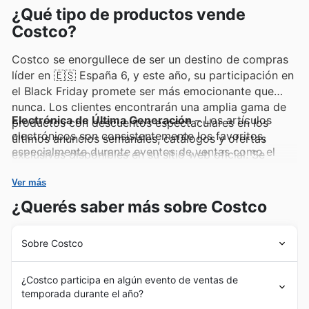
¿Qué tipo de productos vende
donde se anuncian ofertas exclusivas.
Costco?
Costco se enorgullece de ser un destino de compras
líder en 🇪🇸 España 6, y este año, su participación en
el Black Friday promete ser más emocionante que
nunca. Los clientes encontrarán una amplia gama de
Electrónica de Última Generación
– Los artículos
productos con descuentos espectaculares en los
electrónicos son consistentemente los favoritos,
últimos anuncios semanales, catálogos y ofertas
especialmente durante eventos de ventas como el
exclusivas disponibles en su sitio web oficial. Se
Black Friday. Los clientes buscan las últimas tablets,
anima a los compradores a visitar con frecuencia para
televisores y portátiles con descuentos irresistibles,
Ver más
estar al día de las nuevas promociones y las mejores
que a menudo se destacan en los anuncios semanales
ofertas.
¿Querés saber más sobre Costco
de Costco y en las ofertas de Black Friday,
asegurando un valor excepcional.
Sobre Costco
Electrodomésticos Imprescindibles
– Los
Desde sus humildes comienzos, Costco ha evolucionado
electrodomésticos de alta calidad y eficiencia
¿Costco participa en algún evento de ventas de
para convertirse en un referente de valor y calidad para
energética, como refrigeradores, lavadoras y
temporada durante el año?
sus socios. Fundada en 1976, la compañía se distinguió
pequeños electrodomésticos de cocina, son muy