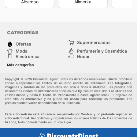
Alcampo
Alimerka
CATEGORÍAS
Supermercados
Ofertas
Moda
Perfumería y Cosmética
Electrónica
Hogar
Deporte
Bricolaje y jardinería
Más categorías
Juguetes y bebés
Otros
Mascotas
Auto y Moto
Copyright © 2026 Discounts Digest Todos los derechos reservados. Queda prohibido
copiar o reproducir los textos sin acuerdo escrito de antemano. Las fotografías,
imágenes y folletos de los productos son sólo a fines ilustrativos. Las precios con
descuentos vienen de distribuidores oficiales que figuran en este sitio. Las ofertas son
válidas desde y hasta la fecha de vencimiento o hasta agotar stock. El objetivo de
este sitio es informativo y no puede ser usado para reclamar los productos. Los
precios pueden variar dependiendo de la ubicación.
Este sitio web no está afiliado ni respaldado por Costco, y no pretende replicar su
sitio web oficial.
Recopilamos y organizamos los últimos folletos de los comercios de
tu zona, todo cómodamente en un solo lugar.