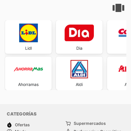
Lidl
Dia
Co
Ahorramas
Aldi
Al
CATEGORÍAS
Supermercados
Ofertas