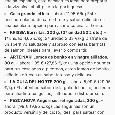
cocina española, este bacalao es ideal para preparar
a la vizcaína, al pil-pil o a la portuguesa.
Gallo grande, el kilo
– ahora 11,95 €/kg Este
pescado blanco de carne firme y sabor delicado es
una excelente opción para asar o cocinar al horno.
KRISSIA Barrritas, 300 g. (2ª unidad 50% dto.)
–
1ª unidad 4,65 €/kg, 2ª unidad 2,33 €/kg Disfruta de
un aperitivo saludable y sabroso con estas barrritas
de salmón, ideales para llevar o compartir.
ARTEINAKI Lomos de bonito en vinagre aliñados,
80 g.
– ahora 1,95 € (27,86 €/kg) Una opción gourmet
para tus ensaladas o picoteos, estos lomos de bonito
aliñados ofrecen un sabor intenso y delicioso.
LA GULA DEL NORTE 200 g.
– ahora 5,99 € (29,95
€/kg) El auténtico sabor de la gula del norte, perfecta
para añadir a tus guisos, salteados o disfrutar sola.
PESCANOVA Anguriñas, refrigeradas, 200 g.
–
ahora 1,99 € (9,95 €/kg) Las anguriñas son un
producto versátil y delicioso, ideal para saltear con