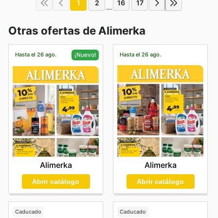
1
2
16
17
...
Otras ofertas de Alimerka
Hasta el 26 ago.
Hasta el 26 ago.
¡Nuevo!
Alimerka
Alimerka
Abrir catálogo
Abrir catálogo
Caducado
Caducado