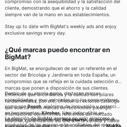
compromiso con la asequibilidad y la satisfacción del
cliente, demostrando que el ahorro y la calidad
siempre van de la mano en sus establecimientos.
Stay up to date with BigMat's weekly ads and enjoy
exclusive savings every day.
¿Qué marcas puedo encontrar en
BigMat?
En BigMat, se enorgullecen de ser un referente en el
sector del Bricolaje y Jardinería en toda España, un
compromiso que se refleja en la cuidada selección de
marcas que ponen a disposición de sus clientes.
Dentro de su amplia gama, destacan marcas
Entienden que la confianza y la calidad son pilares
consolidadas y muy valoradas por los consumidores,
fundamentales, por ello, ofrecen un extenso catálogo
como son
Bosch
, sinónimo de innovación y potencia
que abarca tanto marcas de reconocido prestigio
en herramientas;
Kärcher
, líder indiscutible en
internacional como firmes referentes del mercado
La elección de BigMat asegura no solo el acceso a
limpieza y mantenimiento;
Husqvarna
, referente en
nacional, garantizando así una oferta variada y fiable
productos de las marcas más confiables del mercado,
maquinaria de jardinería de alto rendimiento; y
Makita
,
para cada necesidad.