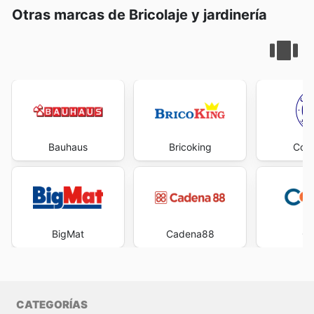
date with BricoCentro's weekly ads and enjoy exclusive
Otras marcas de Bricolaje y jardinería
savings every day.
Bauhaus
Bricoking
Cofe
BigMat
Cadena88
Co
CATEGORÍAS