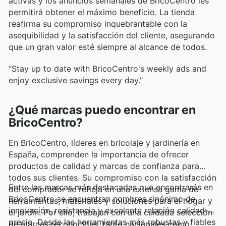
activas y los anuncios semanales de BricoCentro les
permitirá obtener el máximo beneficio. La tienda
reafirma su compromiso inquebrantable con la
asequibilidad y la satisfacción del cliente, asegurando
que un gran valor esté siempre al alcance de todos.
"Stay up to date with BricoCentro's weekly ads and
enjoy exclusive savings every day."
¿Qué marcas puedo encontrar en
BricoCentro?
En BricoCentro, líderes en bricolaje y jardinería en
España, comprenden la importancia de ofrecer
productos de calidad y marcas de confianza para
todos sus clientes. Su compromiso con la satisfacción
Entre las marcas más destacadas que encontrarás en
del comprador se refleja en una extensa gama de
BricoCentro se encuentran nombres sinónimo de
herramientas, materiales y soluciones para el hogar y
innovación, resistencia y excelente relación calidad-
el jardín. Por ello, trabajan con una cuidada selección
precio. Desde las herramientas más robustas y fiables
de marcas reconocidas, tanto nacionales como