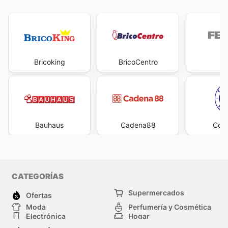
Bricoking
BricoCentro
Fe
Bauhaus
Cadena88
Cofe
CATEGORÍAS
Supermercados
Ofertas
Moda
Perfumería y Cosmética
Electrónica
Hogar
Deporte
Bricolaje y jardinería