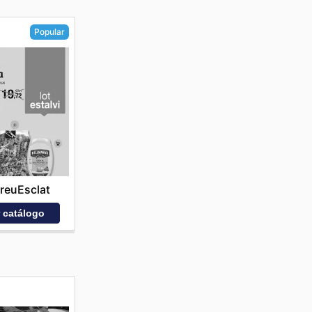
Popular
reuEsclat
r catálogo