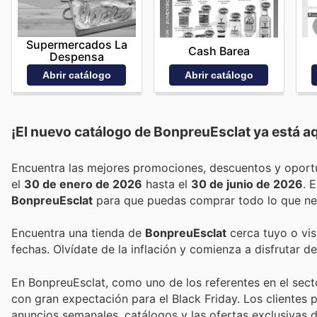
Supermercados La
Cash Barea
Despensa
Abrir catálogo
Abrir catálogo
¡El nuevo catálogo de
BonpreuEsclat
ya está aq
el
30 de enero de 2026
hasta el
30 de junio de 2026
.
BonpreuEsclat
para que puedas comprar todo lo que nec
Encuentra una tienda de
BonpreuEsclat
cerca tuyo o vis
fechas. Olvídate de la inflación y comienza a disfrutar 
En BonpreuEsclat, como uno de los referentes en el sect
con gran expectación para el Black Friday. Los cliente
anuncios semanales, catálogos y las ofertas exclusivas di