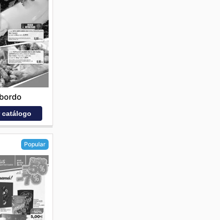
bordo
r catálogo
Popular