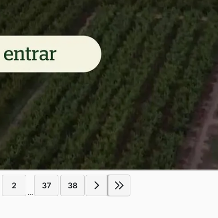
2
37
38
...