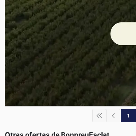
1
Otras ofertas de BonpreuEsclat