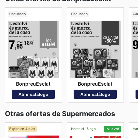
Caducado
Caducado
Ca
BonpreuEsclat
BonpreuEsclat
Abrir catálogo
Abrir catálogo
Otras ofertas de Supermercados
Expira en 4 días
Hasta el 16 ago.
Has
¡Nuevo!