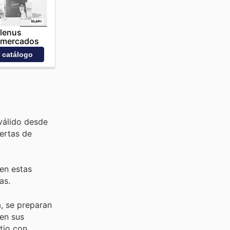
lenus
rmercados
r catálogo
válido desde
ertas de
 en estas
as.
, se preparan
en sus
itio con