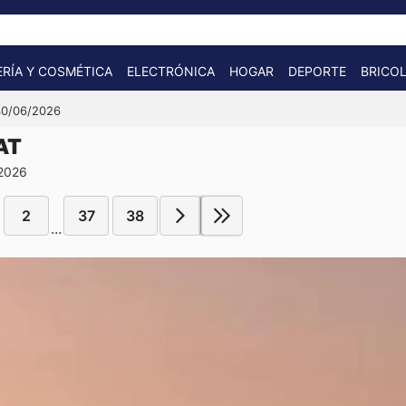
RÍA Y COSMÉTICA
ELECTRÓNICA
HOGAR
DEPORTE
BRICOL
 30/06/2026
AT
 2026
2
37
38
...