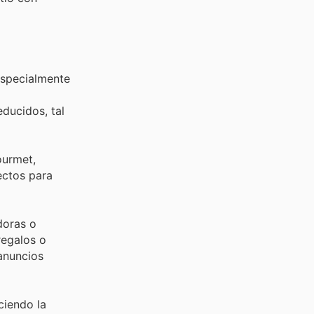
especialmente
ducidos, tal
ourmet,
ectos para
doras o
regalos o
anuncios
ciendo la