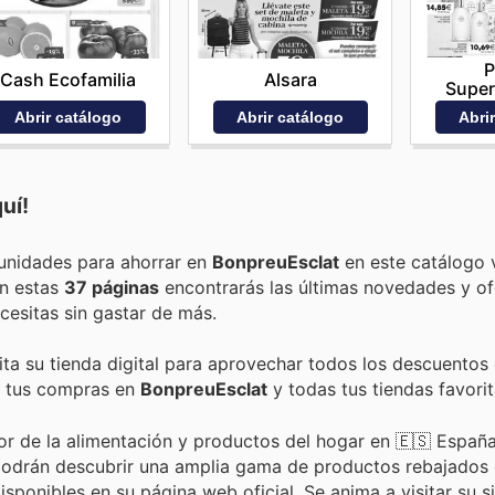
P
Cash Ecofamilia
Alsara
Supe
Abrir catálogo
Abrir catálogo
Abri
uí!
Encuentra las mejores promociones, descuentos y oportunidades para ahorrar en
BonpreuEsclat
en este catálogo 
 En estas
37 páginas
encontrarás las últimas novedades y of
esitas sin gastar de más.
ita su tienda digital para aprovechar todos los descuentos
de tus compras en
BonpreuEsclat
y todas tus tiendas favorit
or de la alimentación y productos del hogar en 🇪🇸 España
s podrán descubrir una amplia gama de productos rebajados 
sponibles en su página web oficial. Se anima a visitar su s