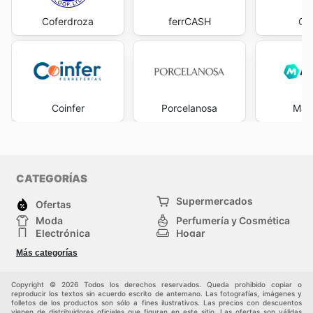
Coferdroza
ferrCASH
Op
Coinfer
Porcelanosa
Man
CATEGORÍAS
Supermercados
Ofertas
Moda
Perfumería y Cosmética
Electrónica
Hogar
Deporte
Bricolaje y jardinería
Más categorías
Juguetes y bebés
Otros
Mascotas
Auto y Moto
Copyright © 2026 Todos los derechos reservados. Queda prohibido copiar o
reproducir los textos sin acuerdo escrito de antemano. Las fotografías, imágenes y
folletos de los productos son sólo a fines ilustrativos. Las precios con descuentos
vienen de distribuidores oficiales que figuran en este sitio. Las ofertas son válidas