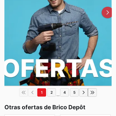
1
2
4
5
...
Otras ofertas de Brico Depôt