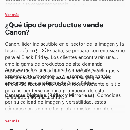
acceso a la mejor tecnología.
a través de los folletos semanales de Canon, sus
catálogos online y las promociones exclusivas que
Ver más
frecuentemente anuncian.
¿Qué tipo de productos vende
Canon?
Canon, líder indiscutible en el sector de la imagen y la
tecnología en 🇪🇸 España, se prepara con entusiasmo
para el Black Friday. Los clientes encontrarán una
amplia gama de productos de alta demanda
Aquí tienes los cinco tipos de productos más
destacados en sus anuncios semanales, catálogos y
vendidos de Canon en 🇪🇸 España, que podrás
ofertas exclusivas disponibles en su página web
encontrar en sus ofertas de Black Friday:
oficial. Se recomienda visitar frecuentemente el sitio
para no perderse ninguna promoción de esta
Cámaras Digitales (Réflex y Mirrorless)
: Conocidas
temporada de descuentos.
por su calidad de imagen y versatilidad, estas
cámaras son siempre las protagonistas durante el
Black Friday. Los aficionados a la fotografía y los
profesionales buscan activamente las últimas
Ver más
novedades y modelos populares, encontrando