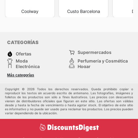
Coolway
Custo Barcelona
Do
CATEGORÍAS
Supermercados
Ofertas
Moda
Perfumería y Cosmética
Electrónica
Hogar
Deporte
Bricolaje y jardinería
Más categorías
Juguetes y bebés
Otros
Mascotas
Auto y Moto
Copyright © 2026 Todos los derechos reservados. Queda prohibido copiar o
reproducir los textos sin acuerdo escrito de antemano. Las fotografías, imágenes y
folletos de los productos son sólo a fines ilustrativos. Las precios con descuentos
vienen de distribuidores oficiales que figuran en este sitio. Las ofertas son válidas
desde y hasta la fecha de vencimiento o hasta agotar stock. El objetivo de este sitio
es informativo y no puede ser usado para reclamar los productos. Los precios pueden
variar dependiendo de la ubicación.