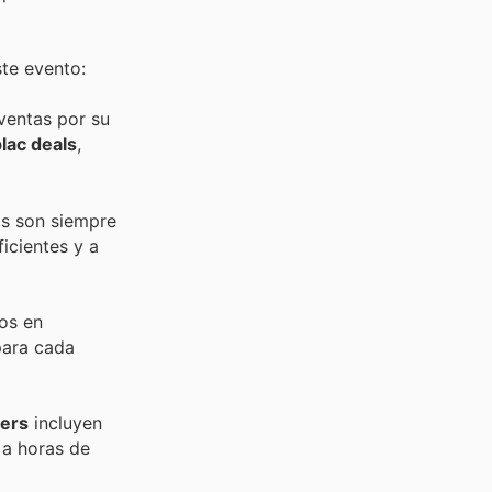
ste evento:
 ventas por su
plac deals
,
os son siempre
icientes y a
tos en
para cada
fers
incluyen
 a horas de