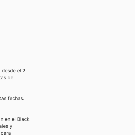
o desde el
7
tas de
tas fechas.
ón en el Black
ales y
 para