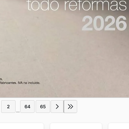
2
64
65
...