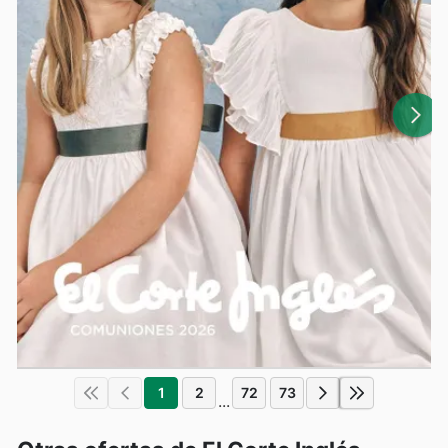
1
2
72
73
...