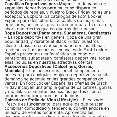
Zapatillas Deportivas para Mujer
– La demanda de
zapatillas deportivas para mujer se dispara en
periodos de rebajas, y nuestro Black Friday no es una
excepción. Explora los catálogos de Foot Locker
España para descubrir las zapatillas de mujer más
populares, perfectas para entrenar o para tu día a día,
ahora con ofertas que no querrás dejar pasar.
Ropa Deportiva (Pantalones, Sudaderas, Camisetas)
– La ropa deportiva en general goza de una gran
popularidad, y durante el Black Friday, nuestros
clientes buscan renovar su armario con las últimas
tendencias. Los anuncios semanales de Foot Locker
España presentan una fantástica variedad de
pantalones, sudaderas y camisetas deportivas, todas
ellas incluidas en nuestras atractivas ofertas.
Accesorios Deportivos (Calcetines, Gorras,
Mochilas)
– Los accesorios son el complemento
perfecto para cualquier conjunto deportivo, y su alta
demanda se acentúa en las grandes campañas de
ventas. En Foot Locker España, las ofertas de Black
Friday incluyen una amplia gama de calcetines, gorras
y mochilas, elementos esenciales que tus clientes
adoran encontrar a precios reducidos.
Calzado de Estilo de Vida (Lifestyle)
– El calzado
lifestyle es fundamental para aquellos que buscan
combinar comodidad y tendencia, convirtiéndose en
un éxito de ventas recurrente. Aprovecha las
exclusivas ofertas de Foot Locker España durante el