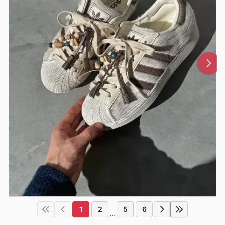
1
2
5
6
...