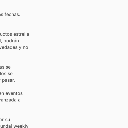
as fechas.
uctos estrella
l, podrán
ovedades y no
as se
los se
 pasar.
en eventos
avanzada a
or su
Hyundai weekly