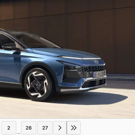
2
26
27
...