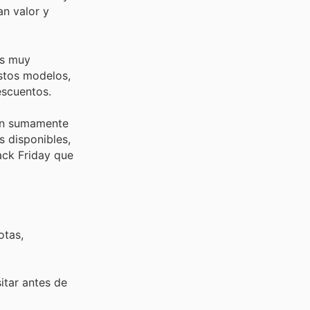
an valor y
es muy
stos modelos,
escuentos.
cen sumamente
 disponibles,
ack Friday que
otas,
sitar
antes de