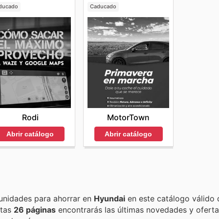
ducado
Caducado
Rodi
MotorTown
Abrir catálogo
Abrir catálogo
Encuentra las mejores promociones, descuentos y oportunidades para ahorrar en
Hyundai
en este catálogo válido
estas
26 páginas
encontrarás las últimas novedades y ofert