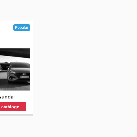
Popular
yundai
r catálogo