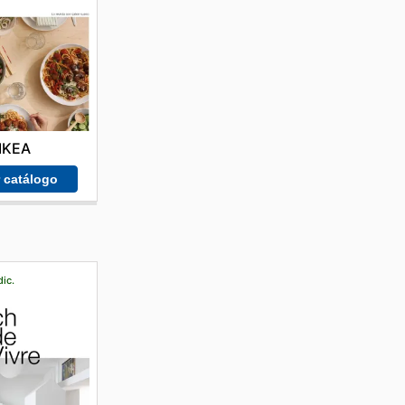
IKEA
r catálogo
dic.