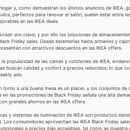
 hogar y, como demuestran los últimos anuncios de IKEA, 
ulos, perfectos para renovar el salón, suelen estar entre l
orables en las IKEA deals.
 orden son clave, y por ello las soluciones de almacenamie
lack Friday sales. Desde estanterías hasta armarios y cajon
presentan con atractivos descuentos en las IKEA offers.
 la popularidad de las camas y colchones de IKEA, evidenc
tes buscan calidad y confort a precios reducidos, lo que co
eekly ads.
en torno a una buena mesa es un placer, y los conjuntos d
 en las promociones de Black Friday señala una alta dema
con grandes ahorros en las IKEA offers.
aras y sistemas de iluminación de IKEA son productos estre
s. Los consumidores aprovechan las IKEA Black Friday sale
ncionales a precios más accesibles, tal como se muestra 