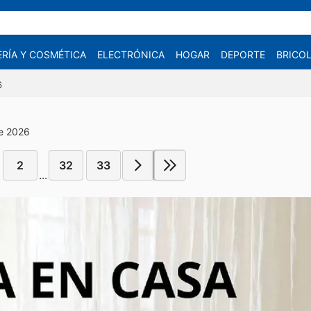
RÍA Y COSMÉTICA
ELECTRÓNICA
HOGAR
DEPORTE
BRICOL
6
de 2026
2
32
33
...