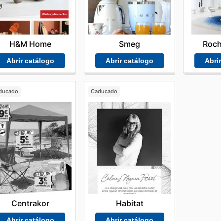
H&M Home
Roch
Smeg
Abrir catálogo
Abri
Abrir catálogo
ducado
Caducado
Centrakor
Habitat
Abrir catálogo
Abrir catálogo