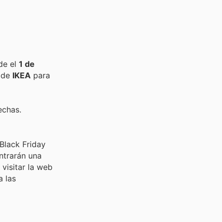
de el
1 de
s de
IKEA
para
echas.
 Black Friday
ntrarán una
visitar la web
a las