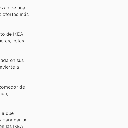
gozan de una
as ofertas más
nto de IKEA
eras, estas
iada en sus
nvierte a
e comedor de
nda,
lla que
s para dar un
en las IKEA