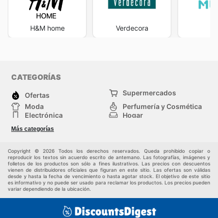
H&M home
Verdecora
M
CATEGORÍAS
Supermercados
Ofertas
Moda
Perfumería y Cosmética
Electrónica
Hogar
Deporte
Bricolaje y jardinería
Más categorías
Juguetes y bebés
Otros
Mascotas
Auto y Moto
Copyright © 2026 Todos los derechos reservados. Queda prohibido copiar o
reproducir los textos sin acuerdo escrito de antemano. Las fotografías, imágenes y
folletos de los productos son sólo a fines ilustrativos. Las precios con descuentos
vienen de distribuidores oficiales que figuran en este sitio. Las ofertas son válidas
desde y hasta la fecha de vencimiento o hasta agotar stock. El objetivo de este sitio
es informativo y no puede ser usado para reclamar los productos. Los precios pueden
variar dependiendo de la ubicación.