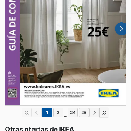
1
2
24
25
...
Otras ofertas de IKEA