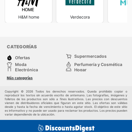
H&M home
Verdecora
M
CATEGORÍAS
Supermercados
Ofertas
Moda
Perfumería y Cosmética
Electrónica
Hogar
Deporte
Bricolaje y jardinería
Más categorías
Juguetes y bebés
Otros
Mascotas
Auto y Moto
Copyright © 2026 Todos los derechos reservados. Queda prohibido copiar o
reproducir los textos sin acuerdo escrito de antemano. Las fotografías, imágenes y
folletos de los productos son sólo a fines ilustrativos. Las precios con descuentos
vienen de distribuidores oficiales que figuran en este sitio. Las ofertas son válidas
desde y hasta la fecha de vencimiento o hasta agotar stock. El objetivo de este sitio
es informativo y no puede ser usado para reclamar los productos. Los precios pueden
variar dependiendo de la ubicación.