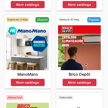
Abrir catálogo
Abrir catálogo
Expira en 3 días
Hasta el 31 may.
¡Nuevo!
Popular
ManoMano
Brico Depôt
Abrir catálogo
Abrir catálogo
¡Vence hoy!
Caducado