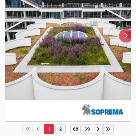
1
2
68
69
...