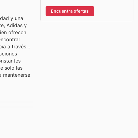
Encuentra ofertas
idad y una
ke, Adidas y
bién ofrecen
encontrar
ia a través
mociones
onstantes
e solo las
 a mantenerse