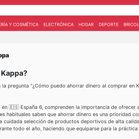
RÍA Y COSMÉTICA
ELECTRÓNICA
HOGAR
DEPORTE
BRICOL
ppa
n Kappa?
ra la pregunta "¿Cómo puedo ahorrar dinero al comprar en 
 en 🇪🇸 España 6, comprenden la importancia de ofrecer a
res habituales saben que ahorrar dinero es una prioridad co
na cuidada selección de productos deportivos de alta calid
rante todo el año, haciendo que equiparse para la práctica