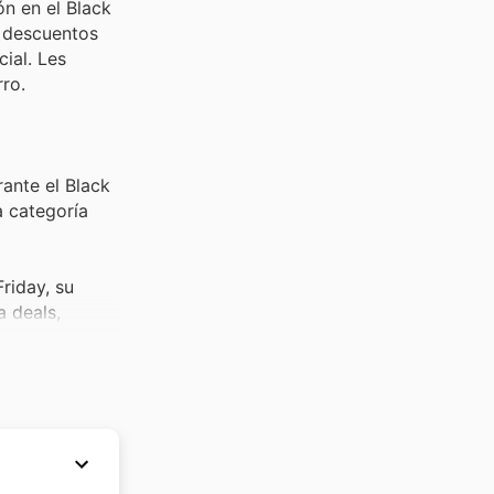
n en el Black
n descuentos
ial. Les
ro.
ante el Black
a categoría
riday, su
 deals,
a cualquier
uedan
rante eventos