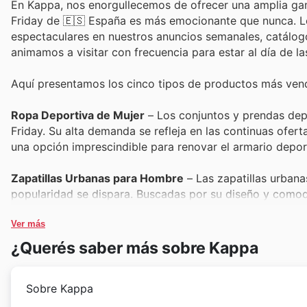
En Kappa, nos enorgullecemos de ofrecer una amplia gama
Friday de 🇪🇸 España es más emocionante que nunca. Lo
espectaculares en nuestros anuncios semanales, catálogos
animamos a visitar con frecuencia para estar al día de 
Aquí presentamos los cinco tipos de productos más vend
Ropa Deportiva de Mujer
– Los conjuntos y prendas depo
Friday. Su alta demanda se refleja en las continuas ofe
una opción imprescindible para renovar el armario deport
Zapatillas Urbanas para Hombre
– Las zapatillas urbana
popularidad se dispara. Buscadas por su diseño y comod
ofreciendo a los clientes la oportunidad de hacerse con
Ver más
Accesorios Deportivos (Mochilas, Gorras)
– Los acceso
¿Querés saber más sobre Kappa
aficionado al deporte o a la moda casual. Su inclusión e
complementar sus atuendos con artículos funcionales y 
Sobre Kappa
Ropa Deportiva Infantil
– La ropa deportiva para los más