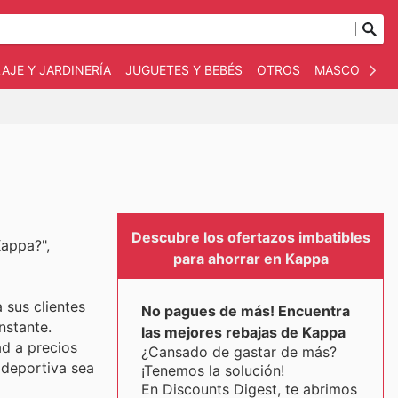
AJE Y JARDINERÍA
JUGUETES Y BEBÉS
OTROS
MASCOTAS
Descubre los ofertazos imbatibles
Kappa?",
para ahorrar en Kappa
 sus clientes
No pagues de más! Encuentra
nstante.
las mejores rebajas de Kappa
ad a precios
¿Cansado de gastar de más?
 deportiva sea
¡Tenemos la solución!
En Discounts Digest, te abrimos