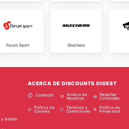
 traducen en un ahorro significativo y la posibilidad de adqu
 La experiencia de compra en Kappa es sinónimo de conveni
ofertas que la marca pone a disposición de su fiel clientel
sumidores, invitándolos a formar parte de una comunidad
ate with Kappa's weekly ads and enjoy exclusive savings 
Forum Sport
Skechers
ACERCA DE DISCOUNTS DIGEST
Acerca de
Reportar
Contacto
Nosotros
Contenido
Política de
Términos y
Política de
Cookies
Condiciones
Privacidad
 y bebés