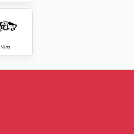
irir
encia y
a. La
 que
every
Vans