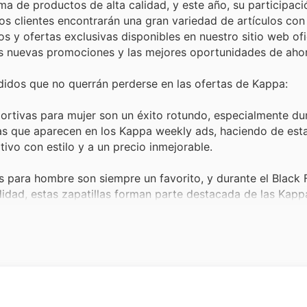
 de productos de alta calidad, y este año, su participació
s clientes encontrarán una gran variedad de artículos co
 y ofertas exclusivas disponibles en nuestro sitio web ofic
las nuevas promociones y las mejores oportunidades de ahor
idos que no querrán perderse en las ofertas de Kappa:
rtivas para mujer son un éxito rotundo, especialmente dur
rtas que aparecen en los Kappa weekly ads, haciendo de est
ivo con estilo y a un precio inmejorable.
s para hombre son siempre un favorito, y durante el Black F
idad, estas zapatillas forman parte destacada de las Kappa
 modelos codiciados a precios muy atractivos.
rios deportivos como mochilas y gorras son esenciales par
n las Kappa Black Friday sales garantiza que los clientes p
de tendencia, a menudo con descuentos significativos.
 pequeños de la casa siempre genera un gran interés, y du