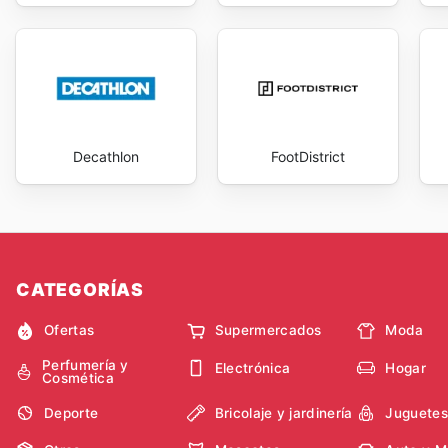
sales
y la disponibilidad de los
Kappa flyers
online se
productos de alta calidad a precios más accesibles.
satisfacción, especialmente cuando se aprovechan las 
marca fomenta una relación de confianza con sus con
valora el estilo, la calidad y la economía.
Stay up to d
day.
Decathlon
FootDistrict
CATEGORÍAS
Ofertas
Supermercados
Moda
Perfumería y
Electrónica
Hogar
Cosmética
Deporte
Bricolaje y jardinería
Juguetes