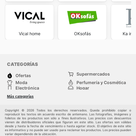
Vical home
OKsofás
Ka int
CATEGORÍAS
Supermercados
Ofertas
Moda
Perfumería y Cosmética
Electrónica
Hogar
Deporte
Bricolaje y jardinería
Más categorías
Juguetes y bebés
Otros
Mascotas
Auto y Moto
Copyright © 2026 Todos los derechos reservados. Queda prohibido copiar o
reproducir los textos sin acuerdo escrito de antemano. Las fotografías, imágenes y
folletos de los productos son sólo a fines ilustrativos. Las precios con descuentos
vienen de distribuidores oficiales que figuran en este sitio. Las ofertas son válidas
desde y hasta la fecha de vencimiento o hasta agotar stock. El objetivo de este sitio
es informativo y no puede ser usado para reclamar los productos. Los precios pueden
variar dependiendo de la ubicación.