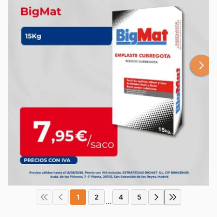
1
2
4
5
...