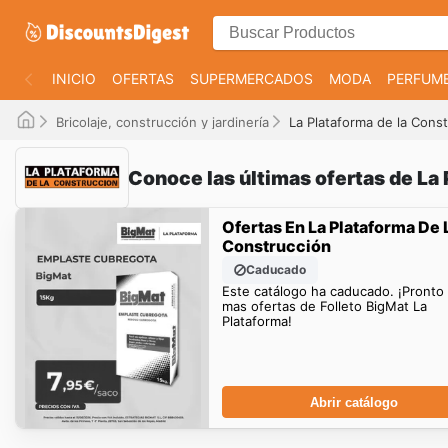
INICIO
OFERTAS
SUPERMERCADOS
MODA
PERFUME
Bricolaje, construcción y jardinería
La Plataforma de la Cons
Conoce las últimas ofertas de La
Ofertas En La Plataforma De 
Construcción
Caducado
Este catálogo ha caducado. ¡Pronto
mas ofertas de Folleto BigMat La
Plataforma!
Abrir catálogo