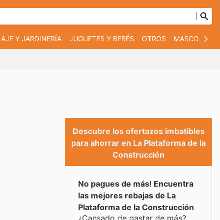
AJE Y JARDINERÍA
JUGUETES Y BEBÉS
OTROS
MASCOTAS
Descubre los ofertazos imbatibles
para ahorrar en La Plataforma de la
Construcción
No pagues de más! Encuentra
las mejores rebajas de La
Plataforma de la Construcción
¿Cansado de gastar de más?