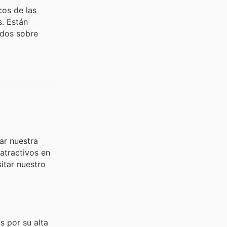
cos de las
s. Están
ados sobre
ar nuestra
atractivos en
itar nuestro
s por su alta