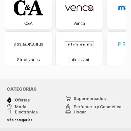
C&A
Venca
Ma
Stradivarius
intimissimi
Pr
CATEGORÍAS
Supermercados
Ofertas
Moda
Perfumería y Cosmética
Electrónica
Hogar
Deporte
Bricolaje y jardinería
Más categorías
Juguetes y bebés
Otros
Mascotas
Auto y Moto