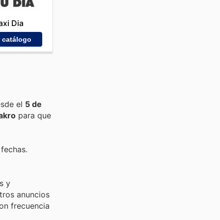
xi Dia
r catálogo
esde el
5 de
akro
para que
 fechas.
s y
tros anuncios
con frecuencia