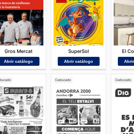
Gros Mercat
SuperSol
El Co
Abrir catálogo
Abrir catálogo
Abri
ducado
Caducado
Caducado