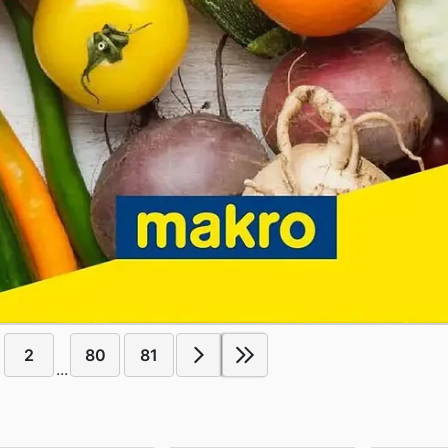
2
80
81
...