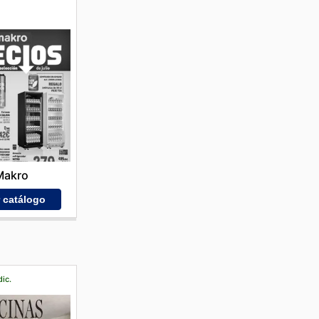
Makro
r catálogo
dic.