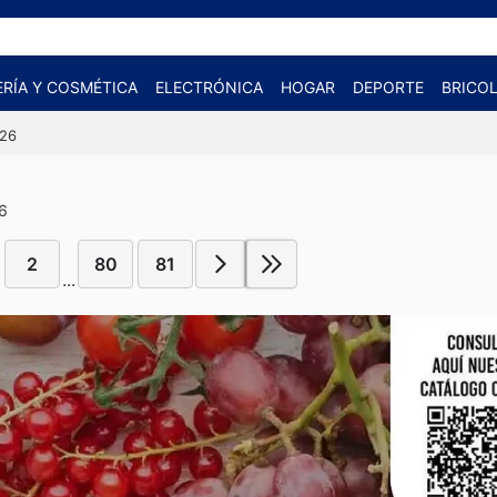
RÍA Y COSMÉTICA
ELECTRÓNICA
HOGAR
DEPORTE
BRICOL
026
26
2
80
81
...