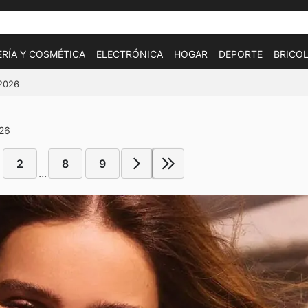
RÍA Y COSMÉTICA
ELECTRÓNICA
HOGAR
DEPORTE
BRICOL
/2026
026
2
8
9
...