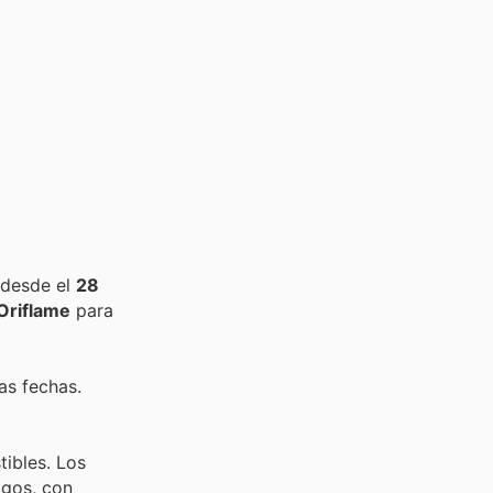
 desde el
28
Oriflame
para
as fechas.
tibles. Los
ogos, con