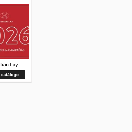
stian Lay
r catálogo