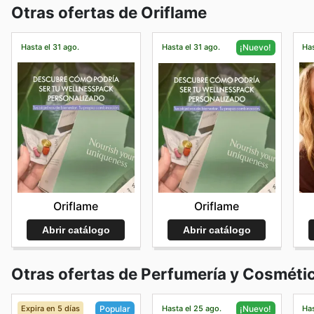
Otras ofertas de Oriflame
Hasta el 31 ago.
Hasta el 31 ago.
Has
¡Nuevo!
Oriflame
Oriflame
Abrir catálogo
Abrir catálogo
Otras ofertas de Perfumería y Cosméti
Expira en 5 días
Hasta el 25 ago.
Has
Popular
¡Nuevo!