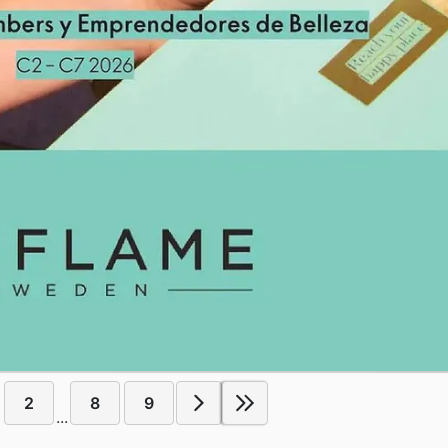
2
8
9
...