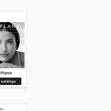
iflame
r catálogo
dic.